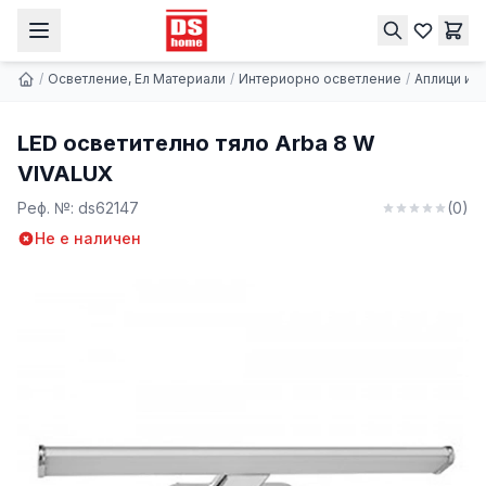
LED осветително тяло Arba 8 W VIVALUX
Купи
20.29 € | 39.68 лв.
/
Осветление, Ел Материали
/
Интериорно осветление
/
Аплици и 
LED осветително тяло Arba 8 W
VIVALUX
Реф. №:
ds62147
(
0
)
Не е наличен