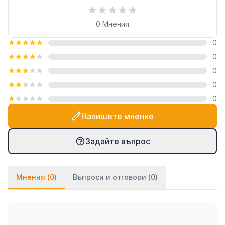
параметри
Моделът ARBA LED предлага следните прецизни
0
Мнения
технически данни:
0
Мощност (ватове):
8 W
0
Цветна температура:
4000 K (неутрална
0
светлина)
0
Лумени (lm):
600 lm
0
Напрежение:
230 V
Напишете мнение
Степен на защита:
IP44
Гаранция:
24 месеца
Задайте въпрос
Предимства и експлоатационни
качества
Мнения (
0
)
Въпроси и отговори (
0
)
Осветителното тяло е проектирано за
специфичните условия в мокри помещения:
Висока влагозащита:
Степента на защита IP44