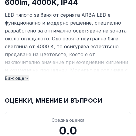
600lm, 4000K, IP44
LED тялото за баня от серията ARBA LED е
функционално и модерно решение, специално
разработено за оптимално осветяване на зоната
около огледалото. Със своята неутрална бяла
светлина от 4000 K, то осигурява естествено
предаване на цветовете, което е от
изключително значение при ежедневни хигиенни
и козметични процедури. Моделът се отличава с
изчистен дизайн, който лесно се вписва в
Виж още
интериора на всяка съвременна баня.
Благодарение на вградения висококачествен
ОЦЕНКИ, МНЕНИЕ И ВЪПРОСИ
светодиоден източник, осветителното тяло
гарантира надеждна работа и значителни
икономии на електроенергия.
Средна оценка
0.0
Технически характеристики и