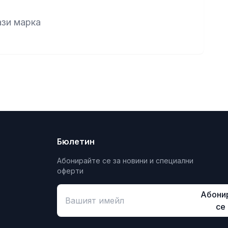
ази марка
Бюлетин
Абонирайте се за новини и специални
оферти
Абони
се