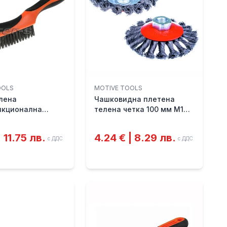
OOLS
MOTIVE TOOLS
лена
Чашковидна плетена
нкционална
телена четка 100 мм M14
MOTIVE
| 11.75 лв.
4.24 € | 8.29 лв.
с ДДС
с ДДС