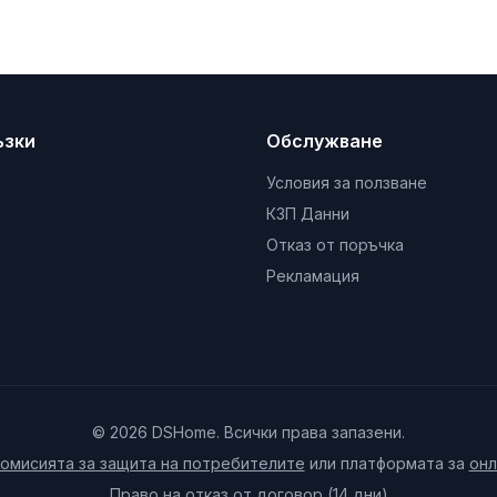
ъзки
Обслужване
Условия за ползване
КЗП Данни
Отказ от поръчка
Рекламация
© 2026 DSHome. Всички права запазени.
омисията за защита на потребителите
или платформата за
онл
Право на отказ от договор (14 дни)