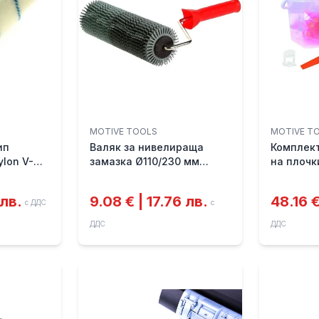
MOTIVE TOOLS
MOTIVE T
ип
Валяк за нивелираща
Комплект
lon V-
замазка Ø110/230 мм
на плочк
MOTIVE
 лв.
9.08 € | 17.76 лв.
48.16 €
с ДДС
с
ДДС
ДДС