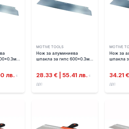
MOTIVE TOOLS
MOTIVE T
ва
Нож за алуминиева
Нож за 
800x0.3мм
шпакла за гипс 600x0.3мм
шпакла з
MOTIVE
1000x0.
70 лв.
28.33 € | 55.41 лв.
34.21 €
с
с
ДДС
ДДС