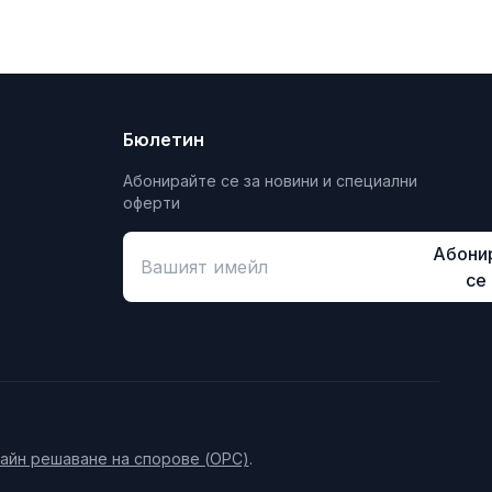
Бюлетин
Абонирайте се за новини и специални
оферти
Абони
се
айн решаване на спорове (ОРС)
.