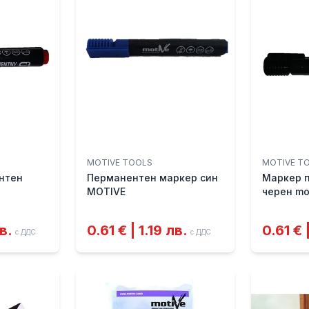
MOTIVE TOOLS
MOTIVE T
нтен
Перманентен маркер син
Маркер 
MOTIVE
черен mo
лв.
0.61 € | 1.19 лв.
0.61 € 
с ДДС
с ДДС