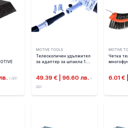
MOTIVE TOOLS
MOTIVE T
Телескопичен удължител
Четка те
MOTIVE
за адаптер за шпакла 1.2-
многофу
2.2м MOTIVE
motive
 лв.
49.39 € | 96.60 лв.
6.01 € 
с ДДС
с
ДДС