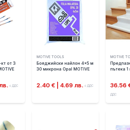
MOTIVE TOOLS
MOTIVE T
-кт от 3
Бояджийски найлон 4x5 м
Предпаз
 MOTIVE
30 микрона Opal MOTIVE
пътека 1 
MOTIVE
 лв.
2.40 € | 4.69 лв.
36.56 €
с ДДС
с ДДС
ДДС