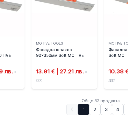
MOTIVE TOOLS
MOTIVE T
Фасадна шпакла
Фасадна
OTIVE
90x350мм Soft MOTIVE
Soft MOT
59 лв.
13.91 € | 27.21 лв.
10.38 €
с
с
ДДС
ДДС
Общо
83
продукт
а
1
2
3
4