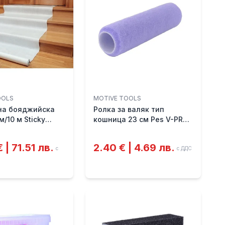
OOLS
MOTIVE TOOLS
на бояджийска
Ролка за валяк тип
м/10 м Sticky
кошница 23 см Pes V-PRO
MOTIVE
 | 71.51 лв.
2.40 € | 4.69 лв.
с
с ДДС