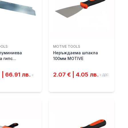
OOLS
MOTIVE TOOLS
алуминиева
Неръждаема шпакла
а гипс
100мм MOTIVE
3мм MOTIVE
 | 66.91 лв.
2.07 € | 4.05 лв.
с
с ДДС