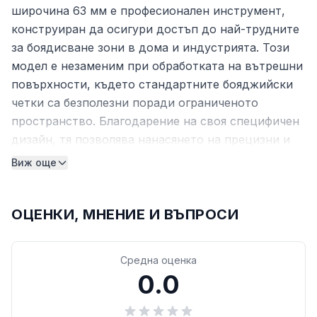
широчина 63 мм е професионален инструмент,
конструиран да осигури достъп до най-трудните
за боядисване зони в дома и индустрията. Този
модел е незаменим при обработката на вътрешни
повърхности, където стандартните бояджийски
четки са безполезни поради ограниченото
пространство. Благодарение на своя специфичен
дизайн, тя позволява нанасянето на прецизни и
плътни слоеве боя върху елементи със сложна
Виж още
конфигурация, гарантирайки дълготрайна защита
и естетичен вид.
ОЦЕНКИ, МНЕНИЕ И ВЪПРОСИ
Качество на косъма и форма
Работната част на инструмента е изработена от
Средна оценка
светъл
косъм на четката
от естествен произход,
0.0
който се отличава с висока еластичност и
попиваемост. Естествените нишки са