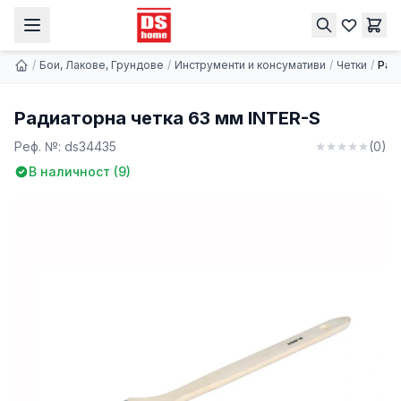
Радиаторна четка 63 мм INTER-S
Купи
1.02 € | 1.99 лв.
/
Бои, Лакове, Грундове
/
Инструменти и консумативи
/
Четки
/
Рад
Радиаторна четка 63 мм INTER-S
Реф. №:
ds34435
(
0
)
В наличност (
9
)