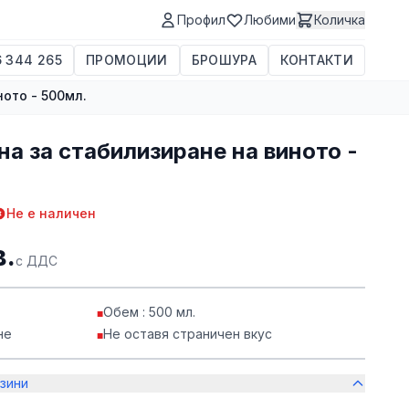
Профил
Любими
Количка
 344 265
ПРОМОЦИИ
БРОШУРА
КОНТАКТИ
ото - 500мл.
а за стабилизиране на виното -
Не е наличен
в.
с ДДС
Обем : 500 мл.
■
не
Не оставя страничен вкус
■
зини