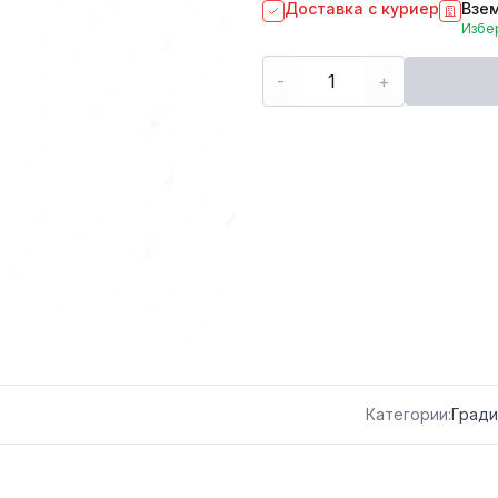
Доставка с куриер
Взем
Избер
-
+
Категории:
Гради