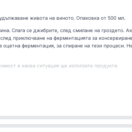
удължаване живота на виното. Опаковка от 500 мл.
на. Слага се джибрите, след смилане на гроздето. Ак
 след приключване на ферментацията за консервиране
а оцетна ферментация, за спиране на тези процеси. Не
симост в каква ситуация ще използате продукта.