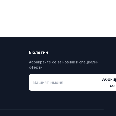
Бюлетин
Абонирайте се за новини и специални
оферти
Абони
се