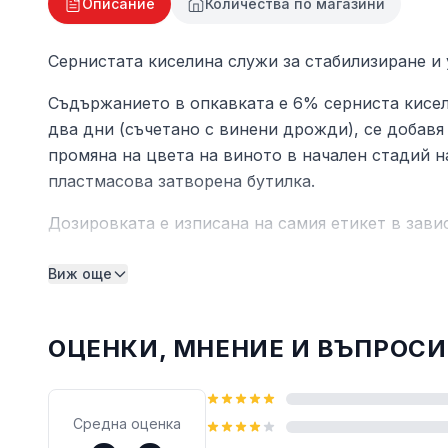
Описание
Количества по магазини
Сернистата киселина служи за стабилизиране и 
Съдържанието в опкавката е 6% серниста кисели
два дни (съчетано с винени дрожди), се добавя
промяна на цвета на виното в начален стадий н
пластмасова затворена бутилка.
Дозировката е изписана на самия етикет в зави
Виж още
ОЦЕНКИ, МНЕНИЕ И ВЪПРОСИ
Средна оценка