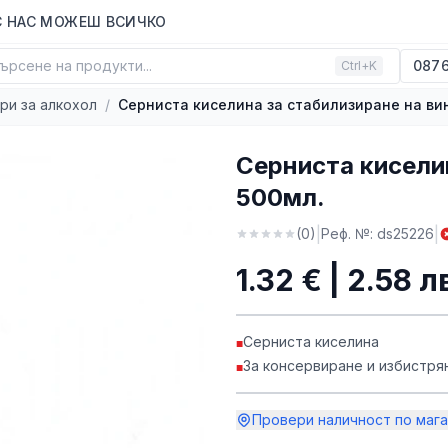
С НАС МОЖЕШ ВСИЧКО
ърсене на продукти...
0876
Ctrl+K
ри за алкохол
/
Серниста киселина за стабилизиране на вин
Серниста киселин
500мл.
|
|
(
0
)
Реф. №:
ds25226
1.32 € | 2.58 л
Серниста киселина
■
За консервиране и избистря
■
Провери наличност по мага