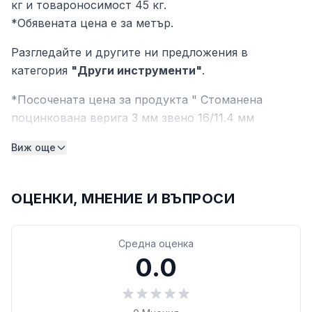
кг и товароносимост 45 кг.
*Обявената цена е за метър.
Разгледайте и другите ни предложения в
категория
"Други инструменти"
.
*Посочената цена за продукта " Стоманена
поцинкована верига 3 мм звено 16/11.4 мм
VORMANN " e валидна само при пазаруване
Виж още
онлайн. Възможно е да има несъответствие с
цените и количествата на продукта в различните
търговски обекти на строителен магазин ДИ ЕС
ОЦЕНКИ, МНЕНИЕ И ВЪПРОСИ
ХОУМ.
Средна оценка
0.0