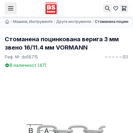
Стоманена поцинкована верига 3 мм звено 16/11.4 мм VORMANN
Купи
1.64 € | 3.21 лв.
/
Машини, Инструменти
/
Други инструменти
/
Стоманена поцинков
Стоманена поцинкована верига 3 мм
звено 16/11.4 мм VORMANN
Реф. №:
ds68715
(
0
)
В наличност (
47
)