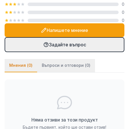
0
посредством закачалка тип "гребен", която е
0
включена в комплекта. При PVC паната частите
0
се монтират на стената посредством
двойнозалепващо се тиксо. Ако ще се монтират
Напишете мнение
върху стена с тапет, препоръчваме да използвате
и няколко капки лепило върху тиксото (всяко
Задайте въпрос
бързозалепящо лепило като капчица, каноконлит
би Ви свършило работа в този случай).
Мнения (
0
)
Въпроси и отговори (
0
)
Няма отзиви за този продукт
Бъдете първият, който ще остави отзив!