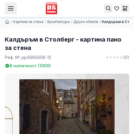
Калдъръм в Столберг - картина пано за стена
Купи
9.74 €
/
Картини за стена
/
Архитектура
/
Други обекти
/
Калдъръм в Столб
Калдъръм в Столберг - картина пано
за стена
Реф. №:
pp4685608-12
(
0
)
В наличност (
1000
)