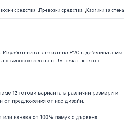
евозни средства
,
Превозни средства
,
Картини за стена
. Изработена от олекотено PVC с дебелина 5 мм
та с висококачествен UV печат, което е
аме 12 готови варианта в различни размери и
н от предложения от нас дизайн.
 или канава от 100% памук с дървена