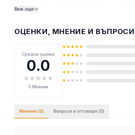
Монтирането на картината от канава на стената
Виж още
монтират на стената посредством двойнозалепв
лепило върху тиксото (всяко бързозалепящо леп
ОЦЕНКИ, МНЕНИЕ И ВЪПРОСИ
Средна оценка
0.0
0
Мнения
Мнения (
0
)
Въпроси и отговори (
0
)