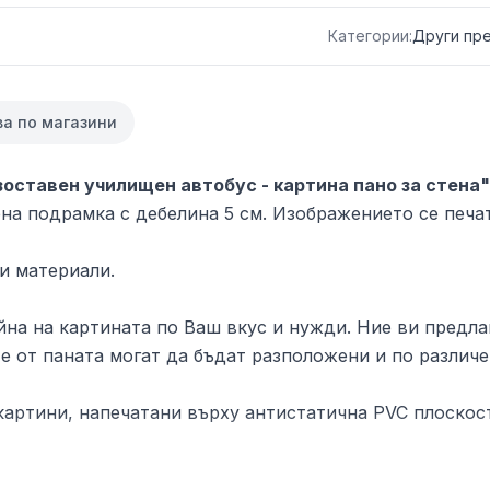
Категории:
Други пр
ва по магазини
зоставен училищен автобус - картина пано за стена"
на подрамка с дебелина 5 см. Изображението се печа
и материали.
на на картината по Ваш вкус и нужди. Ние ви предлаг
е от паната могат да бъдат разположени и по различе
артини, напечатани върху антистатична PVC плоскост