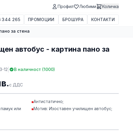
Профил
Любими
Количка
 344 265
ПРОМОЦИИ
БРОШУРА
КОНТАКТИ
пано за стена
ен автобус - картина пано за
|
3-12
В наличност (
1000
)
лв.
с ДДС
Антистатично;
■
 памук или
Мотив: Изоставен училищен автобус;
■