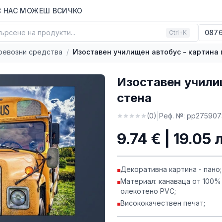
С НАС МОЖЕШ ВСИЧКО
ърсене на продукти...
0876
Ctrl+K
ревозни средства
/
Изоставен училищен автобус - картина 
Изоставен училищ
стена
|
(
0
)
Реф. №:
pp275907
9.74 € | 19.05 
Декоративна картина - пано;
■
Материал: канаваца от 100%
■
олекотено PVC;
Висококачествен печат;
■