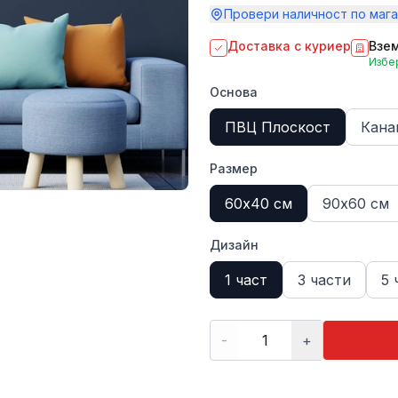
Провери наличност по мага
Доставка с куриер
Взем
Избер
Основа
ПВЦ Плоскост
Кана
Размер
60х40 см
90х60 см
Дизайн
1 част
3 части
5 
-
+