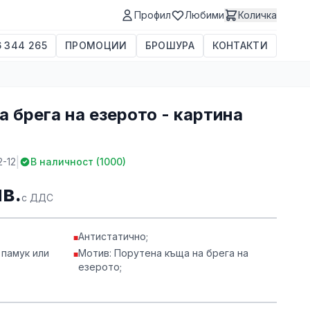
Профил
Любими
Количка
 344 265
ПРОМОЦИИ
БРОШУРА
КОНТАКТИ
 брега на езерото - картина
|
-12
В наличност (
1000
)
лв.
с ДДС
Антистатично;
■
 памук или
Мотив: Порутена къща на брега на
■
езерото;