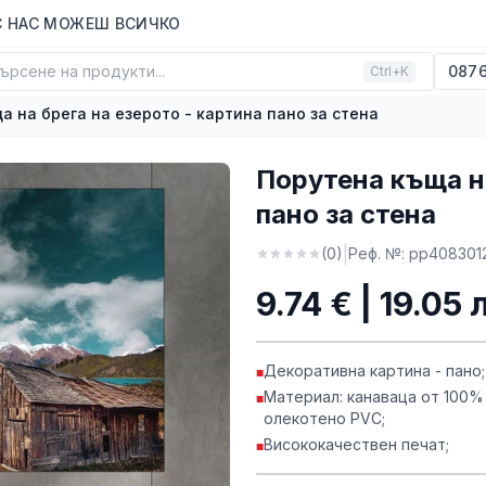
С НАС МОЖЕШ ВСИЧКО
ърсене на продукти...
0876
Ctrl+K
а на брега на езерото - картина пано за стена
Порутена къща на
пано за стена
|
(
0
)
Реф. №:
pp4083012
9.74 € | 19.05 
Декоративна картина - пано;
■
Материал: канаваца от 100%
■
олекотено PVC;
Висококачествен печат;
■