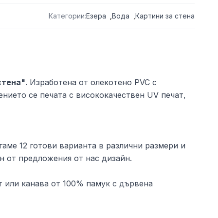
Категории:
Езера
,
Вода
,
Картини за стена
стена"
. Изработена от олекотено PVC с
ението се печата с висококачествен UV печат,
аме 12 готови варианта в различни размери и
н от предложения от нас дизайн.
 или канава от 100% памук с дървена