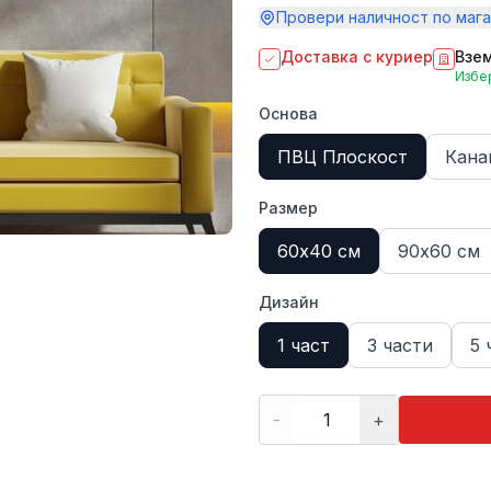
Провери наличност по мага
Доставка с куриер
Взем
Избер
Основа
ПВЦ Плоскост
Кана
Размер
60х40 см
90х60 см
Дизайн
1 част
3 части
5 
-
+