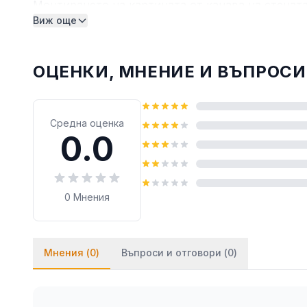
Монтирането на картината от канава на стената
Виж още
монтират на стената посредством двойнозалепв
лепило върху тиксото (всяко бързозалепящо леп
ОЦЕНКИ, МНЕНИЕ И ВЪПРОСИ
Средна оценка
0.0
0
Мнения
Мнения (
0
)
Въпроси и отговори (
0
)