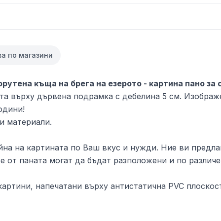
ва по магазини
орутена къща на брега на езерото - картина пано за 
та върху дървена подрамка с дебелина 5 см. Изображ
одини!
и материали.
на на картината по Ваш вкус и нужди. Ние ви предлаг
е от паната могат да бъдат разположени и по различе
артини, напечатани върху антистатична PVC плоскост