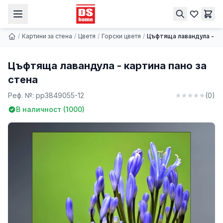
Цъфтяща лавандула - картина пано за стена
Купи
9.74 € | 19.05 лв.
/
Картини за стена
/
Цветя
/
Горски цветя
/
Цъфтяща лавандула - ка
Цъфтяща лавандула - картина пано за
стена
Реф. №:
pp3849055-12
(
0
)
В наличност (
1000
)