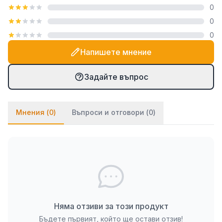
0
посредством закачалка тип "гребен", която е
0
включена в комплекта. При PVC паната частите
0
се монтират на стената посредством
двойнозалепващо се тиксо. Ако ще се монтират
Напишете мнение
върху стена с тапет, препоръчваме да използвате
и няколко капки лепило върху тиксото (всяко
Задайте въпрос
бързозалепящо лепило като капчица, каноконлит
би Ви свършило работа в този случай).
Мнения (
0
)
Въпроси и отговори (
0
)
Няма отзиви за този продукт
Бъдете първият, който ще остави отзив!