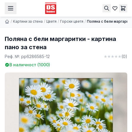
Поляна с бели маргаритки - картина пано за стена
Купи
9.74 €
/
Картини за стена
/
Цветя
/
Горски цветя
/
Поляна с бели маргаритк
Поляна с бели маргаритки - картина
пано за стена
Реф. №:
pp6286585-12
(
0
)
В наличност (
1000
)