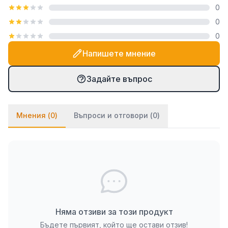
0
посредством закачалка тип "гребен", която е
0
включена в комплекта. При PVC паната частите
0
се монтират на стената посредством
двойнозалепващо се тиксо. Ако ще се монтират
Напишете мнение
върху стена с тапет, препоръчваме да използвате
и няколко капки лепило върху тиксото (всяко
Задайте въпрос
бързозалепящо лепило като капчица, каноконлит
би Ви свършило работа в този случай).
Мнения (
0
)
Въпроси и отговори (
0
)
Няма отзиви за този продукт
Бъдете първият, който ще остави отзив!