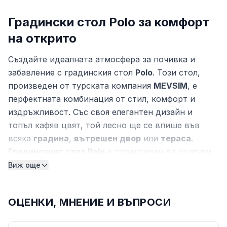
Градински стол Polo за комфорт
на открито
Създайте идеалната атмосфера за почивка и
забавление с градинския стол
Polo
. Този стол,
произведен от турската компания
MEVSIM
, е
перфектната комбинация от стил, комфорт и
издръжливост. Със своя елегантен дизайн и
топъл кафяв цвят, той лесно ще се впише във
всяка
градина
,
вътрешен двор
или
тераса
.
Градинският стол Polo
е проектиран да осигури
максимален комфорт и е идеален за незабравими
Виж още
моменти с близки и приятели, независимо дали
пиете сутрешното си кафе, обядвате на открито
ОЦЕНКИ, МНЕНИЕ И ВЪПРОСИ
или просто се наслаждавате на залеза.
Изработен от висококачествен
PVC ратан
, този