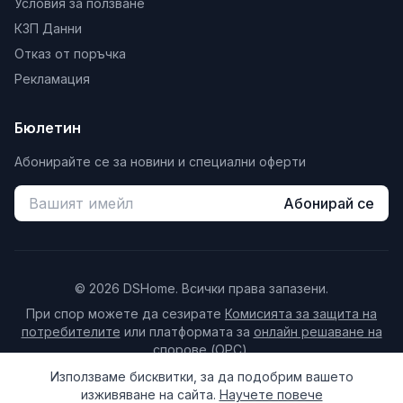
Условия за ползване
при пазаруване онлайн. Възможно е да има
КЗП Данни
несъответствие с цените и количествата на
Отказ от поръчка
продукта в различните търговски обекти на
Рекламация
строителен магазин ДИ ЕС ХОУМ.
Бюлетин
Абонирайте се за новини и специални оферти
Абонирай се
© 2026 DSHome. Всички права запазени.
При спор можете да сезирате
Комисията за защита на
потребителите
или платформата за
онлайн решаване на
спорове (ОРС)
.
Право на отказ от договор (14 дни)
Използваме бисквитки, за да подобрим вашето
изживяване на сайта.
Научете повече
Настройки за бисквитки