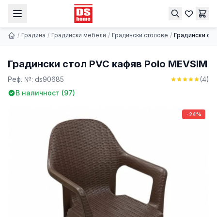
Градински стол PVC кафяв Polo MEVSIM
Купи
8.89 € | 17.39 лв.
11.71 € | 22.90 лв.
/
Градина
/
Градински мебели
/
Градински столове
/
Градински ст
Градински стол PVC кафяв Polo MEVSIM
Реф. №:
ds90685
(
4
)
В наличност (
97
)
-24%