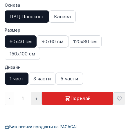
Основа
ПВЦ Плоскост
Канава
Размер
60х40 см
90х60 см
120х80 см
150х100 см
Дизайн
1 част
3 части
5 части
-
+
Поръчай
Виж всички продукти на
PAGAGAL