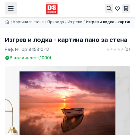
Изгрев и лодка - картина пано за стена
Купи
9.74 € | 19.05 лв.
/
Картини за стена
/
Природа
/
Изгреви
/
Изгрев и лодка - картина 
Изгрев и лодка - картина пано за стена
Реф. №:
pp1845810-12
(
0
)
В наличност (
1000
)