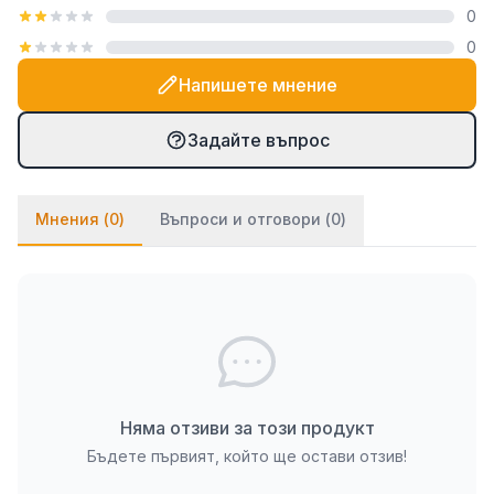
0
включена в комплекта. При PVC паната частите
0
се монтират на стената посредством
двойнозалепващо се тиксо. Ако ще се монтират
Напишете мнение
върху стена с тапет, препоръчваме да използвате
и няколко капки лепило върху тиксото (всяко
Задайте въпрос
бързозалепящо лепило като капчица, каноконлит
би Ви свършило работа в този случай).
Мнения (
0
)
Въпроси и отговори (
0
)
Няма отзиви за този продукт
Бъдете първият, който ще остави отзив!