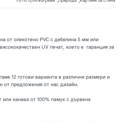
Категории:
Изгреви
,
Природа
,
Картини за стена
ена от олекотено PVC с дебелина 5 мм или
висококачествен UV печат, което е гаранция за
аме 12 готови варианта в различни размери и
н от предложения от нас дизайн.
 или канава от 100% памук с дървена
ена в комплекта. При PVC паната частите се