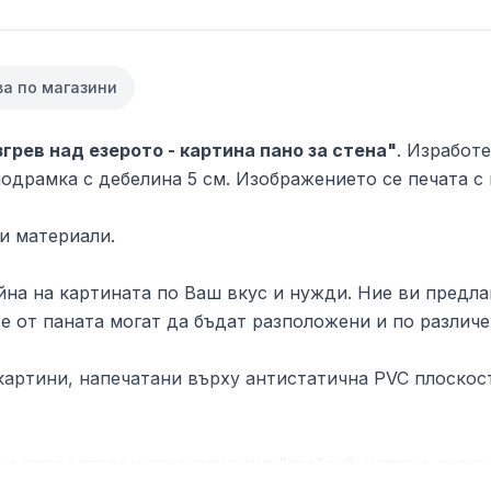
ва по магазини
згрев над езерото - картина пано за стена"
. Изработ
одрамка с дебелина 5 см. Изображението се печата с 
и материали.
на на картината по Ваш вкус и нужди. Ние ви предлаг
е от паната могат да бъдат разположени и по различе
артини, напечатани върху антистатична PVC плоскост
 е посредством закачалка тип "гребен", която е включ