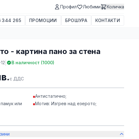
Профил
Любими
Количка
 344 265
ПРОМОЦИИ
БРОШУРА
КОНТАКТИ
то - картина пано за стена
|
-12
В наличност (
1000
)
лв.
с ДДС
Антистатично;
■
 памук или
Мотив: Изгрев над езерото;
■
зини