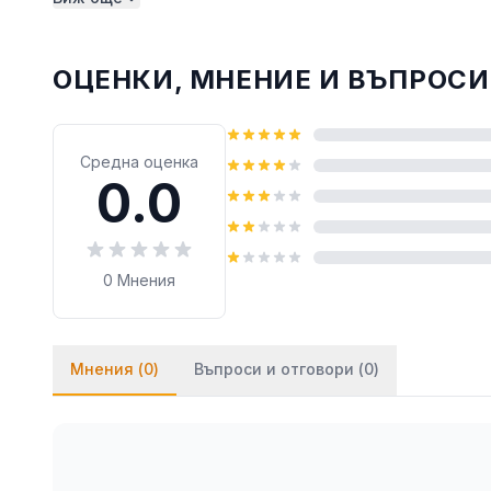
монтират на стената посредством двойнозалепв
лепило върху тиксото (всяко бързозалепящо леп
ОЦЕНКИ, МНЕНИЕ И ВЪПРОСИ
Средна оценка
0.0
0
Мнения
Мнения (
0
)
Въпроси и отговори (
0
)