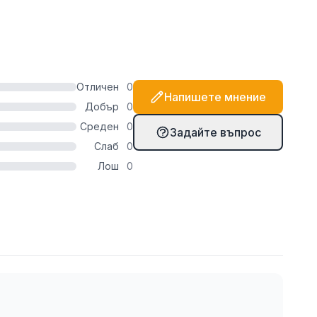
т, препоръчваме да използвате и няколко капки
в този случай).
Отличен
0
Напишете мнение
Добър
0
Среден
0
Задайте въпрос
Слаб
0
Лош
0