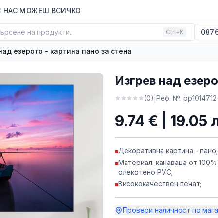
С НАС МОЖЕШ ВСИЧКО
ърсене на продукти...
0876
Ctrl+K
над езерото - картина пано за стена
Изгрев над езеро
|
(
0
)
Реф. №:
pp1014712
9.74 € | 19.05 
Декоративна картина - пано;
■
Материал: канаваца от 100%
■
олекотено PVC;
Висококачествен печат;
■
Провери наличност по мага