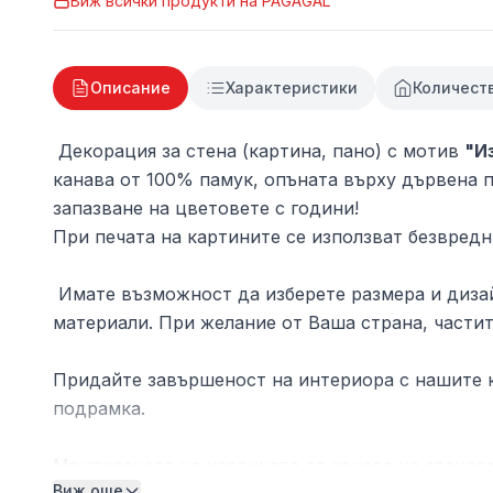
Виж всички продукти на
PAGAGAL
Описание
Характеристики
Количест
Декорация за стена (картина, пано) с мотив
"И
канава от 100% памук, опъната върху дървена п
запазване на цветовете с години!
При печата на картините се използват безвредн
Имате възможност да изберете размера и дизай
материали. При желание от Ваша страна, частит
Придайте завършеност на интериора с нашите к
подрамка.
Монтирането на картината от канава на стената
Виж още