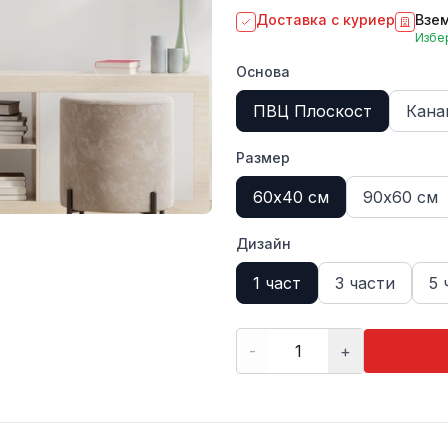
Доставка с куриер
Взем
Избер
Основа
ПВЦ Плоскост
Кана
Размер
60х40 см
90х60 см
Дизайн
1 част
3 части
5 
-
+