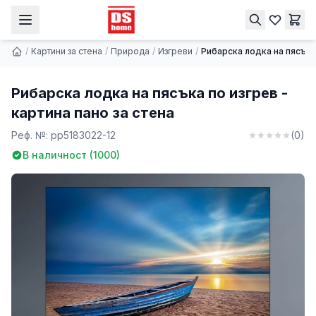
Рибарска лодка на пясъка по изгрев - картина пано за стена
Купи
9.74 € | 19.05 лв.
/
Картини за стена
/
Природа
/
Изгреви
/
Рибарска лодка на пясъка 
Рибарска лодка на пясъка по изгрев -
картина пано за стена
Реф. №:
pp5183022-12
(
0
)
В наличност (
1000
)