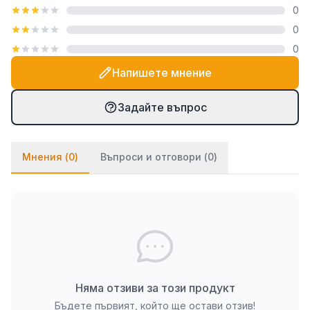
0
посредством закачалка тип "гребен", която е
0
включена в комплекта. При PVC паната частите
0
се монтират на стената посредством
двойнозалепващо се тиксо. Ако ще се монтират
Напишете мнение
върху стена с тапет, препоръчваме да използвате
и няколко капки лепило върху тиксото (всяко
Задайте въпрос
бързозалепящо лепило като капчица, каноконлит
би Ви свършило работа в този случай).
Мнения (
0
)
Въпроси и отговори (
0
)
Няма отзиви за този продукт
Бъдете първият, който ще остави отзив!