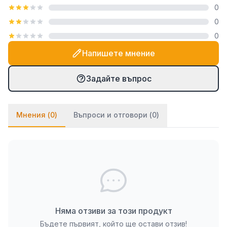
0
посредством закачалка тип "гребен", която е
0
включена в комплекта. При PVC паната частите
0
се монтират на стената посредством
двойнозалепващо се тиксо. Ако ще се монтират
Напишете мнение
върху стена с тапет, препоръчваме да използвате
и няколко капки лепило върху тиксото (всяко
Задайте въпрос
бързозалепящо лепило като капчица, каноконлит
би Ви свършило работа в този случай).
Мнения (
0
)
Въпроси и отговори (
0
)
Няма отзиви за този продукт
Бъдете първият, който ще остави отзив!