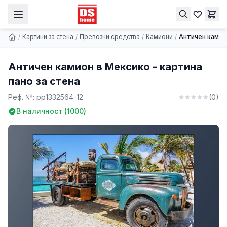
Античен камион в Мексико - картина пано за стена
Купи
9.74 € | 19.05 лв.
/
Картини за стена
/
Превозни средства
/
Камиони
/
Античен камион
Античен камион в Мексико - картина
пано за стена
Реф. №:
pp1332564-12
(
0
)
В наличност (
1000
)