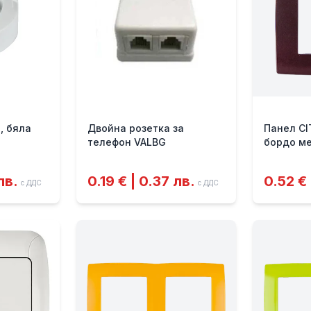
, бяла
Двойна розетка за
Панел CI
телефон VALBG
бордо м
лв.
0.19 € | 0.37 лв.
0.52 € 
с ДДС
с ДДС