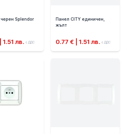
 черен Splendor
Панел CITY единичен,
жълт
| 1.51 лв.
0.77 € | 1.51 лв.
с ДДС
с ДДС