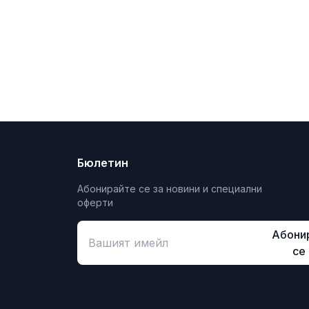
Бюлетин
Абонирайте се за новини и специални
оферти
Абони
се