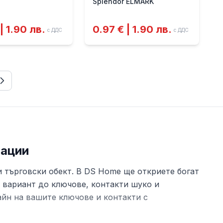
Splendor ELMARK
| 1.90 лв.
0.97 € | 1.90 лв.
с ДДС
с ДДС
лации
 търговски обект. В DS Home ще откриете богат
н вариант до ключове, контакти шуко и
йн на вашите ключове и контакти с