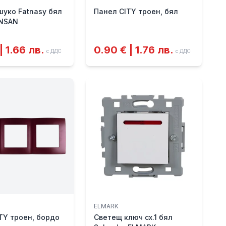
шуко Fatnasy бял
Панел CITY троен, бял
UNSAN
| 1.66 лв.
0.90 € | 1.76 лв.
с ДДС
с ДДС
ELMARK
TY троен, бордо
Светещ ключ сх.1 бял