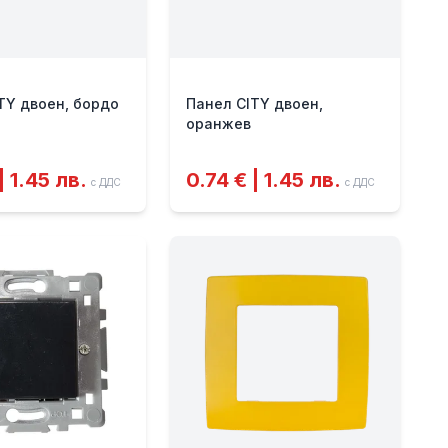
TY двоен, бордо
Панел CITY двоен,
оранжев
| 1.45 лв.
0.74 € | 1.45 лв.
с ДДС
с ДДС