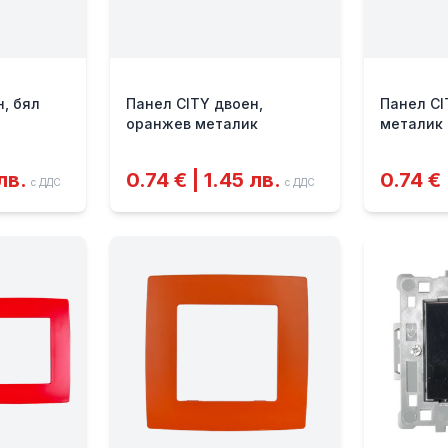
, бял
Панел CITY двоен,
Панел CI
оранжев металик
металик
лв.
0.74 € | 1.45 лв.
0.74 € 
с ДДС
с ДДС