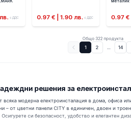
ELMARK
металик
 лв.
0.97 € | 1.90 лв.
0.97 € 
с ДДС
с ДДС
Общо
322
продукт
а
1
2
...
14
 надеждни решения за електроинста
т всяка модерна електроинсталация в дома, офиса или
ни – от цветни панели CITY в единичен, двоен и трое
сигурете си безопасност, удобство и елегантен диза