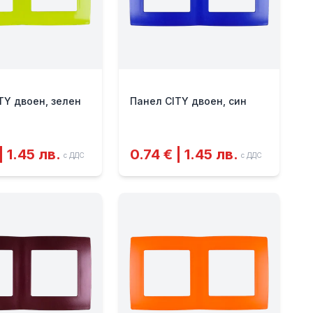
TY двоен, зелен
Панел CITY двоен, син
| 1.45 лв.
0.74 € | 1.45 лв.
с ДДС
с ДДС