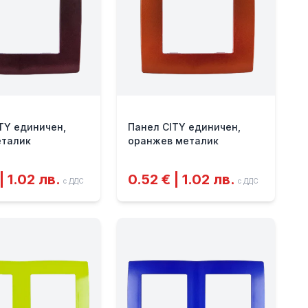
TY единичен,
Панел CITY единичен,
еталик
оранжев металик
| 1.02 лв.
0.52 € | 1.02 лв.
с ДДС
с ДДС