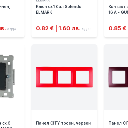
ELMARK
ичен,
Ключ сх.1 бял Splendor
Контакт 
ELMARK
16 A - G
лв.
0.82 € | 1.60 лв.
0.85 € 
с ДДС
с ДДС
 сх.6
Панел CITY троен, червен
Панел CI