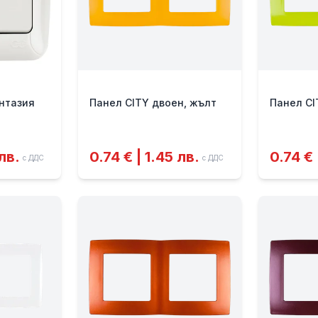
нтазия
Панел CITY двоен, жълт
Панел CI
 лв.
0.74 € | 1.45 лв.
0.74 € 
с ДДС
с ДДС