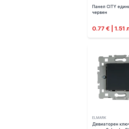
Панел CITY един
червен
0.77 € | 1.51 
ELMARK
Девиаторен ключ