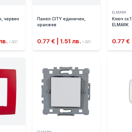
ELMARK
н, червен
Панел CITY единичен,
Ключ сх.1
оранжев
ELMARK
лв.
0.77 € | 1.51 лв.
0.77 € 
с ДДС
с ДДС