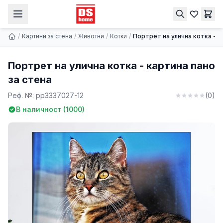
Портрет на улична котка - картина пано за стена
Купи
9.74 € | 19.05 лв.
/
Картини за стена
/
Животни
/
Котки
/
Портрет на улична котка - к
Портрет на улична котка - картина пано
за стена
Реф. №:
pp3337027-12
(
0
)
В наличност (
1000
)