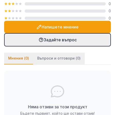
0
посредством закачалка тип "гребен", която е
0
включена в комплекта. При PVC паната частите
0
се монтират на стената посредством
двойнозалепващо се тиксо. Ако ще се монтират
Напишете мнение
върху стена с тапет, препоръчваме да използвате
и няколко капки лепило върху тиксото (всяко
Задайте въпрос
бързозалепящо лепило като капчица, каноконлит
би Ви свършило работа в този случай).
Мнения (
0
)
Въпроси и отговори (
0
)
Няма отзиви за този продукт
Бъдете първият, който ще остави отзив!