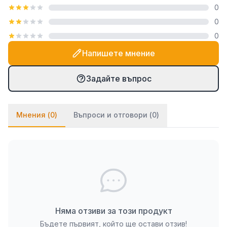
0
посредством закачалка тип "гребен", която е
0
включена в комплекта. При PVC паната частите
0
се монтират на стената посредством
двойнозалепващо се тиксо. Ако ще се монтират
Напишете мнение
върху стена с тапет, препоръчваме да използвате
и няколко капки лепило върху тиксото (всяко
Задайте въпрос
бързозалепящо лепило като капчица, каноконлит
би Ви свършило работа в този случай).
Мнения (
0
)
Въпроси и отговори (
0
)
Няма отзиви за този продукт
Бъдете първият, който ще остави отзив!