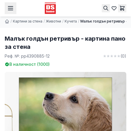
Малък голдън ретривър - картина пано за стена
Купи
9.74 € | 19.05 лв.
/
Картини за стена
/
Животни
/
Кучета
/
Малък голдън ретривър - к
Малък голдън ретривър - картина пано
за стена
Реф. №:
pp4390885-12
(
0
)
В наличност (
1000
)