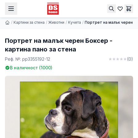
Портрет на малък черен Боксер - картина пано за стена
Купи
9.74 € | 19.05 лв.
/
Картини за стена
/
Животни
/
Кучета
/
Портрет на малък черен Бо
Портрет на малък черен Боксер -
картина пано за стена
Реф. №:
pp3355192-12
(
0
)
В наличност (
1000
)