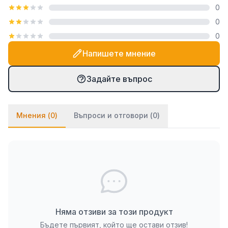
0
посредством закачалка тип "гребен", която е
0
включена в комплекта. При PVC паната частите
0
се монтират на стената посредством
двойнозалепващо се тиксо. Ако ще се монтират
Напишете мнение
върху стена с тапет, препоръчваме да използвате
и няколко капки лепило върху тиксото (всяко
Задайте въпрос
бързозалепящо лепило като капчица, каноконлит
би Ви свършило работа в този случай).
Мнения (
0
)
Въпроси и отговори (
0
)
Няма отзиви за този продукт
Бъдете първият, който ще остави отзив!