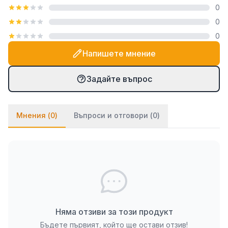
0
посредством закачалка тип "гребен", която е
0
включена в комплекта. При PVC паната частите
0
се монтират на стената посредством
двойнозалепващо се тиксо. Ако ще се монтират
Напишете мнение
върху стена с тапет, препоръчваме да използвате
и няколко капки лепило върху тиксото (всяко
Задайте въпрос
бързозалепящо лепило като капчица, каноконлит
би Ви свършило работа в този случай).
Мнения (
0
)
Въпроси и отговори (
0
)
Няма отзиви за този продукт
Бъдете първият, който ще остави отзив!