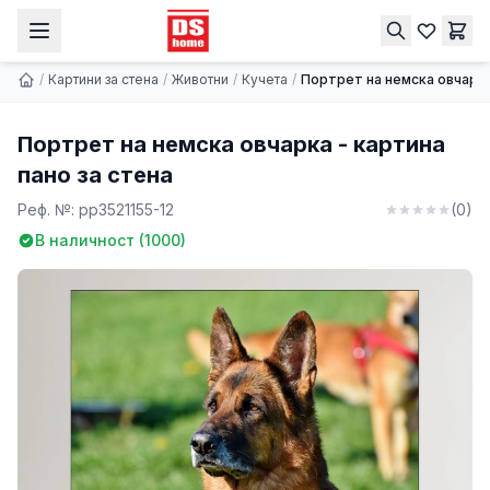
Портрет на немска овчарка - картина пано за стена
Купи
9.74 € | 19.05 лв.
/
Картини за стена
/
Животни
/
Кучета
/
Портрет на немска овчарка
Портрет на немска овчарка - картина
пано за стена
Реф. №:
pp3521155-12
(
0
)
В наличност (
1000
)