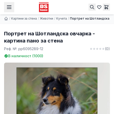
Портрет на Шотландска овчарка - картина пано за стена
Купи
9.74 € | 19.05 лв.
/
Картини за стена
/
Животни
/
Кучета
/
Портрет на Шотландска овч
Портрет на Шотландска овчарка -
картина пано за стена
Реф. №:
pp6095289-12
(
0
)
В наличност (
1000
)