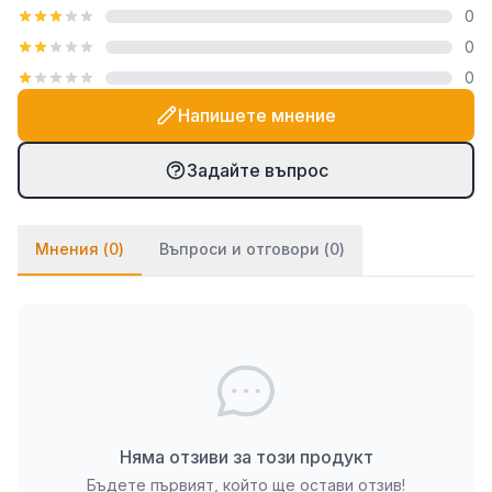
0
посредством закачалка тип "гребен", която е
0
включена в комплекта. При PVC паната частите
0
се монтират на стената посредством
двойнозалепващо се тиксо. Ако ще се монтират
Напишете мнение
върху стена с тапет, препоръчваме да използвате
и няколко капки лепило върху тиксото (всяко
Задайте въпрос
бързозалепящо лепило като капчица, каноконлит
би Ви свършило работа в този случай).
Мнения (
0
)
Въпроси и отговори (
0
)
Няма отзиви за този продукт
Бъдете първият, който ще остави отзив!