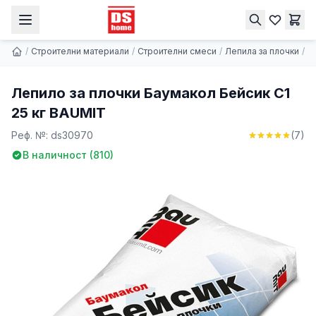
Лепило за плочки Баумакол Бейсик C1 25 кг BAUMIT
Купи
6.24 € | 12.20 лв.
/
Строителни материали
/
Строителни смеси
/
Лепила за плочки
/
Л
Лепило за плочки Баумакол Бейсик C1
25 кг BAUMIT
Реф. №:
ds30970
(
7
)
В наличност (
810
)