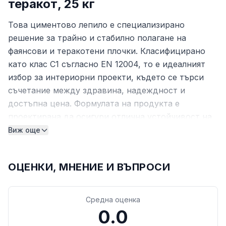
теракот, 25 кг
Това циментово лепило е специализирано
решение за трайно и стабилно полагане на
фаянсови и теракотени плочки. Класифицирано
като клас C1 съгласно EN 12004, то е идеалният
избор за интериорни проекти, където се търси
съчетание между здравина, надеждност и
достъпна цена. Формулата на продукта е
проектирана да осигури отлична устойчивост на
влага и ниски температури.
Виж още
Технически характеристики
ОЦЕНКИ, МНЕНИЕ И ВЪПРОСИ
Клас: C1 (съгл. EN 12004)
Приложение: Тънкослоен метод за фаянс и
теракот
Средна оценка
Дебелина на слоя: 3 – 5 мм
0.0
Разходна норма: около 3 кг/м²