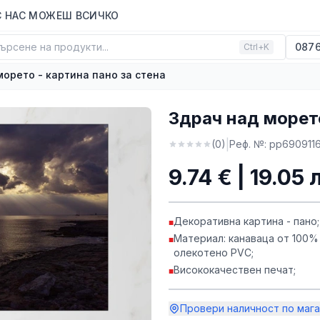
С НАС МОЖЕШ ВСИЧКО
ърсене на продукти...
0876
Ctrl+K
морето - картина пано за стена
Здрач над морето
|
(
0
)
Реф. №:
pp6909116
9.74 € | 19.05 
Декоративна картина - пано;
■
Материал: канаваца от 100%
■
олекотено PVC;
Висококачествен печат;
■
Провери наличност по мага