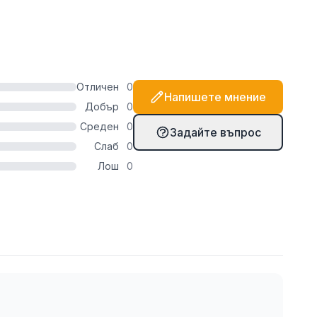
т, препоръчваме да използвате и няколко капки
в този случай).
Отличен
0
Напишете мнение
Добър
0
Среден
0
Задайте въпрос
Слаб
0
Лош
0