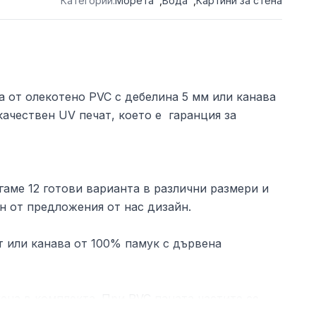
Категории:
Морета
,
Вода
,
Картини за стена
а от олекотено PVC с дебелина 5 мм или канава
ачествен UV печат, което е гаранция за
аме 12 готови варианта в различни размери и
н от предложения от нас дизайн.
 или канава от 100% памук с дървена
ена в комплекта. При PVC паната частите се