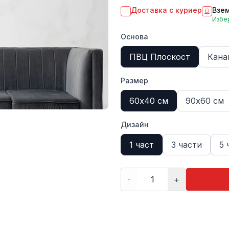
Доставка с куриер
Взем
Избер
Основа
ПВЦ Плоскост
Кана
Размер
60х40 см
90х60 см
Дизайн
1 част
3 части
5 
-
+