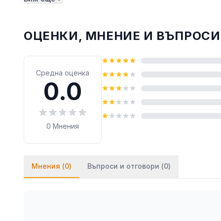
монтират на стената посредством двойнозалепв
лепило върху тиксото (всяко бързозалепящо леп
ОЦЕНКИ, МНЕНИЕ И ВЪПРОСИ
Средна оценка
0.0
0
Мнения
Мнения (
0
)
Въпроси и отговори (
0
)