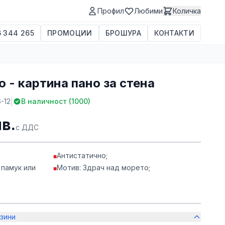
Профил
Любими
Количка
 344 265
ПРОМОЦИИ
БРОШУРА
КОНТАКТИ
 - картина пано за стена
|
-12
В наличност (
1000
)
лв.
с ДДС
Антистатично;
■
 памук или
Мотив: Здрач над морето;
■
зини