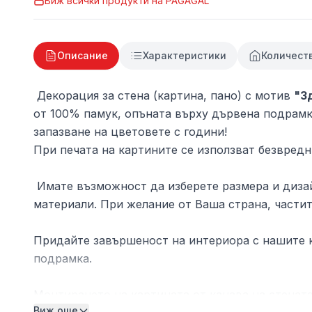
Виж всички продукти на
PAGAGAL
Описание
Характеристики
Количест
Декорация за стена (картина, пано) с мотив
"З
от 100% памук, опъната върху дървена подрамка
запазване на цветовете с години!
При печата на картините се използват безвредн
Имате възможност да изберете размера и дизай
материали. При желание от Ваша страна, частит
Придайте завършеност на интериора с нашите к
подрамка.
Монтирането на картината от канава на стената
Виж още