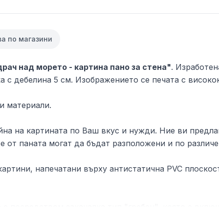
ва по магазини
драч над морето - картина пано за стена"
. Изработен
 с дебелина 5 см. Изображението се печата с високок
и материали.
на на картината по Ваш вкус и нужди. Ние ви предлаг
е от паната могат да бъдат разположени и по различе
артини, напечатани върху антистатична PVC плоскост
 е посредством закачалка тип "гребен", която е включ