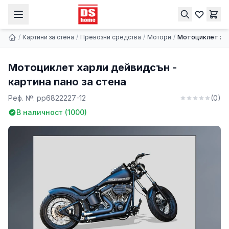
Мотоциклет харли дейвидсън - картина пано за стена
Купи
9.74 € | 19.05 лв.
/
Картини за стена
/
Превозни средства
/
Мотори
/
Мотоциклет хар
Мотоциклет харли дейвидсън -
картина пано за стена
Реф. №:
pp6822227-12
(
0
)
В наличност (
1000
)