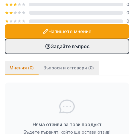
0
посредством закачалка тип "гребен", която е
0
включена в комплекта. При PVC паната частите
0
се монтират на стената посредством
двойнозалепващо се тиксо. Ако ще се монтират
Напишете мнение
върху стена с тапет, препоръчваме да използвате
и няколко капки лепило върху тиксото (всяко
Задайте въпрос
бързозалепящо лепило като капчица, каноконлит
би Ви свършило работа в този случай).
Мнения (
0
)
Въпроси и отговори (
0
)
Няма отзиви за този продукт
Бъдете първият, който ще остави отзив!