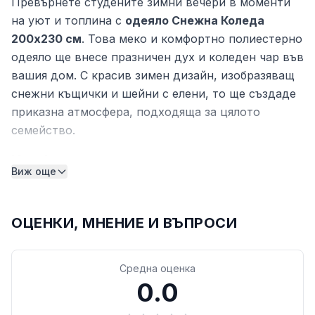
Превърнете студените зимни вечери в моменти
на уют и топлина с
одеяло Снежна Коледа
200x230 см
. Това меко и комфортно полиестерно
одеяло ще внесе празничен дух и коледен чар във
вашия дом. С красив зимен дизайн, изобразяващ
снежни къщички и шейни с елени, то ще създаде
приказна атмосфера, подходяща за цялото
семейство.
Комфорт и топлина през зимата
Виж още
Изработено от висококачествен
полиестер
с
плътност
200 гр/м²
, одеялото е изключително
меко, леко и приятно на допир
ОЦЕНКИ, МНЕНИЕ И ВЪПРОСИ
. Материалът
задържа топлината, като осигурява комфорт без
излишна тежест, което го прави идеално за
Средна оценка
хладни вечери пред телевизора, за спалнята или
0.0
като допълнително завиване.