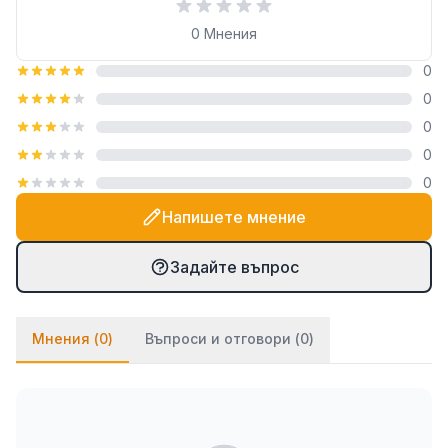
Технически характеристики
0
Мнения
Модел: Снежна Коледа
0
Размери: 200x230 см
0
Състав: 100% полиестер
Плътност: 200 гр/м²
0
Дизайн: зимен коледен мотив със снежни
0
къщички и шейни с елени
0
Напишете мнение
Предимства и приложение
Одеялото
Снежна Коледа
е не само практично,
Задайте въпрос
но и чудесен декоративен акцент за зимния
сезон. Благодарение на своя дизайн и размери, то
е подходящо за:
Мнения (
0
)
Въпроси и отговори (
0
)
Ежедневна употреба у дома – в спалнята или
хола
Коледен декор и създаване на празнично