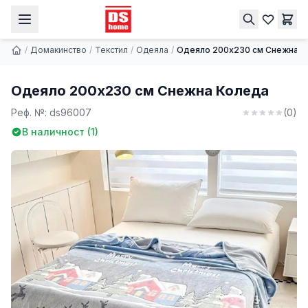
Одеяло 200x230 см Снежна Коледа
Купи
11.24 € | 21.98 лв.
/
Домакинство
/
Текстил
/
Одеяла
/
Одеяло 200x230 см Снежна К
Одеяло 200x230 см Снежна Коледа
Реф. №:
ds96007
(
0
)
В наличност (
1
)