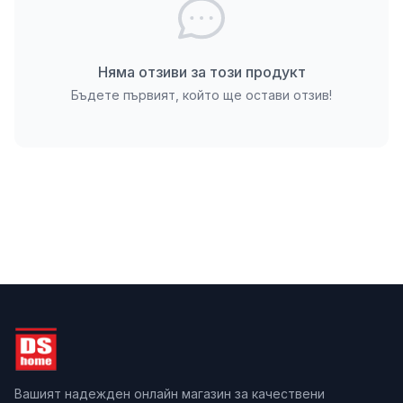
настроение
Подарък за близки и приятели по време на
празниците
Няма отзиви за този продукт
Използване във вили, къщи за гости и хотели
Бъдете първият, който ще остави отзив!
Поддръжка и грижа
Одеялото е лесно за поддръжка – пере се в
пералня при температура до 30°C с нежен
препарат. Не се препоръчва избелване, гладене
или сушене в сушилня. Благодарение на своята
синтетична материя, то изсъхва бързо и запазва
мекотата и цветовете си дори след многократно
пране.
Създайте празничен уют у дома
С
одеяло Снежна Коледа
ще внесете зимна
магия и комфорт във всеки дом. То ще ви обгърне
Вашият надежден онлайн магазин за качествени