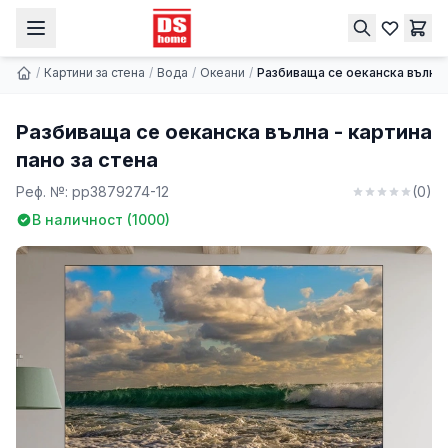
Разбиваща се оеканска вълна - картина пано за стена
Купи
9.74 € | 19.05 лв.
/
Картини за стена
/
Вода
/
Океани
/
Разбиваща се оеканска вълна 
Разбиваща се оеканска вълна - картина
пано за стена
Реф. №:
pp3879274-12
(
0
)
В наличност (
1000
)