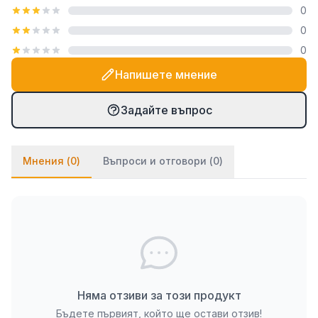
0
посредством закачалка тип "гребен", която е
0
включена в комплекта. При PVC паната частите
0
се монтират на стената посредством
двойнозалепващо се тиксо. Ако ще се монтират
Напишете мнение
върху стена с тапет, препоръчваме да използвате
и няколко капки лепило върху тиксото (всяко
Задайте въпрос
бързозалепящо лепило като капчица, каноконлит
би Ви свършило работа в този случай).
Мнения (
0
)
Въпроси и отговори (
0
)
Няма отзиви за този продукт
Бъдете първият, който ще остави отзив!