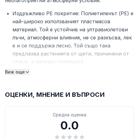
неблагоприятни атмосферни условия.
Издръжливо PE покритие: Полиетиленът (PE) е
най-широко използваният пластмасов
материал. Той е устойчив на ултравиолетови
лъчи, атмосферни влияния, не се разкъсва, лек
е и се поддържа лесно. Той също така
предпазва растенията от щети, причинени от
птици, и запазва топлината.
Здрава рамка: Стоманата е изключително
Виж още
твърд и здрав материал. Тя предлага здравина
и стабилност. Поцинковането осигурява по-
ОЦЕНКИ, МНЕНИЕ И ВЪПРОСИ
добра защита срещу корозия и е полезно за
продукти, които ще се използват на открито,
както и при неблагоприятни условия.
Средна оценка
Практичен дизайн: Градинската оранжерия е
0.0
проектирана за лесен достъп и оптимизирана
циркулация на въздуха благодарение на