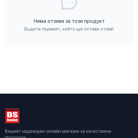
С 2 ципа
Необходим монтаж: Да
Няма отзиви за този продукт
Разгледайте и другите ни предложения в
категория "
Бъдете първият, който ще остави отзив!
Парници и оранжерии
".
*Посочената цена за продукта e валидна само
при пазаруване онлайн. Възможно е да има
несъответствие с цените и количествата на
продукта в различните търговски обекти на
строителен магазин ДИ ЕС ХОУМ.
Вашият надежден онлайн магазин за качествени
продукти.