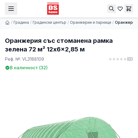
Оранжерия със стоманена рамка зелена 72 м² 12x6x2,85 м
Купи
944.53 €
/
Градина
/
Градински център
/
Оранжерии и парници
/
Оранжерия 
Оранжерия със стоманена рамка
зелена 72 м² 12x6x2,85 м
Реф. №:
VL3188109
(
0
)
В наличност (
32
)