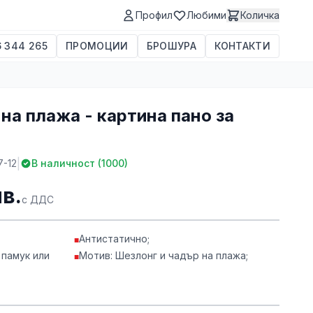
Профил
Любими
Количка
 344 265
ПРОМОЦИИ
БРОШУРА
КОНТАКТИ
на плажа - картина пано за
|
7-12
В наличност (
1000
)
лв.
с ДДС
Антистатично;
■
 памук или
Мотив: Шезлонг и чадър на плажа;
■