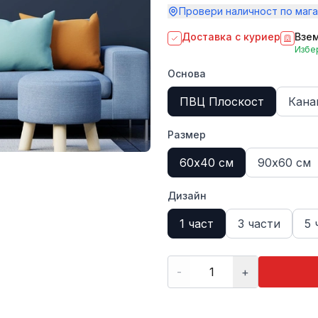
Провери наличност по мага
Доставка с куриер
Взем
Избер
Основа
ПВЦ Плоскост
Кана
Размер
60х40 см
90х60 см
Дизайн
1 част
3 части
5 
-
+