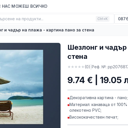
С НАС МОЖЕШ ВСИЧКО
ърсене на продукти...
0876
Ctrl+K
г и чадър на плажа - картина пано за стена
Шезлонг и чадър 
стена
|
(
0
)
Реф. №:
pp207681
9.74 € | 19.05 
Декоративна картина - пано;
■
Материал: канаваца от 100%
■
олекотено PVC;
Висококачествен печат;
■