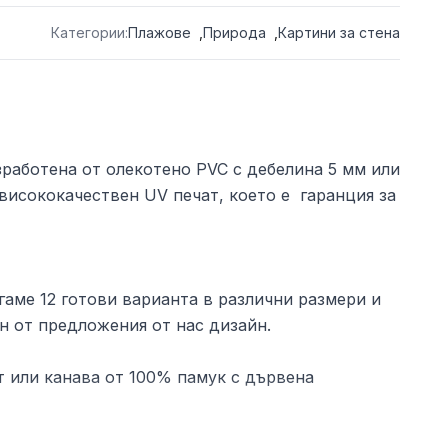
Категории:
Плажове
,
Природа
,
Картини за стена
зработена от олекотено PVC с дебелина 5 мм или
висококачествен UV печат, което е гаранция за
аме 12 готови варианта в различни размери и
н от предложения от нас дизайн.
 или канава от 100% памук с дървена