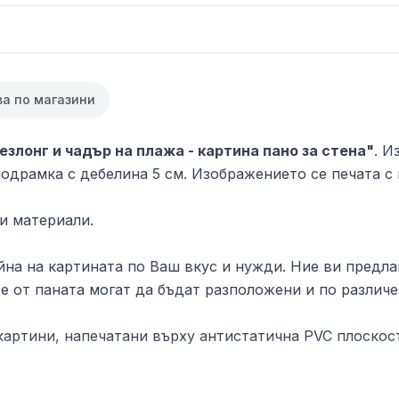
ва по магазини
езлонг и чадър на плажа - картина пано за стена"
. И
одрамка с дебелина 5 см. Изображението се печата с 
и материали.
на на картината по Ваш вкус и нужди. Ние ви предлаг
е от паната могат да бъдат разположени и по различе
артини, напечатани върху антистатична PVC плоскост