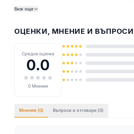
Монтирането на картината от канава на стената
Виж още
монтират на стената посредством двойнозалепв
лепило върху тиксото (всяко бързозалепящо леп
ОЦЕНКИ, МНЕНИЕ И ВЪПРОСИ
Средна оценка
0.0
0
Мнения
Мнения (
0
)
Въпроси и отговори (
0
)