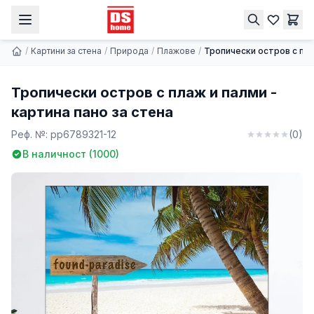
Тропически остров с плаж и палми - картина пано за стена
Купи
9.74 € | 19.05 лв.
/
Картини за стена
/
Природа
/
Плажове
/
Тропически остров с пла
Тропически остров с плаж и палми -
картина пано за стена
Реф. №:
pp6789321-12
(
0
)
В наличност (
1000
)