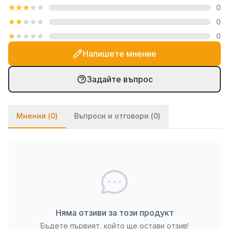
0
посредством закачалка тип "гребен", която е
0
включена в комплекта. При PVC паната частите
0
се монтират на стената посредством
двойнозалепващо се тиксо. Ако ще се монтират
Напишете мнение
върху стена с тапет, препоръчваме да използвате
и няколко капки лепило върху тиксото (всяко
Задайте въпрос
бързозалепящо лепило като капчица, каноконлит
би Ви свършило работа в този случай).
Мнения (
0
)
Въпроси и отговори (
0
)
Няма отзиви за този продукт
Бъдете първият, който ще остави отзив!