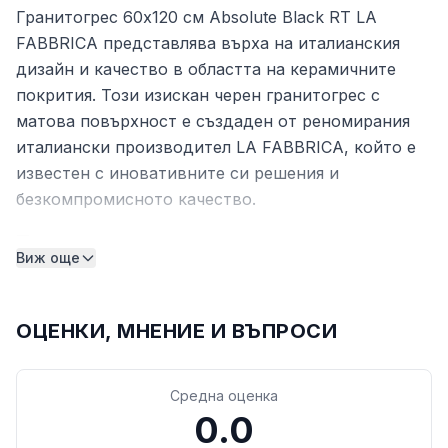
Гранитогрес 60x120 см Absolute Black RT LA
FABBRICA представлява върха на италианския
дизайн и качество в областта на керамичните
покрития. Този изискан черен гранитогрес с
матова повърхност е създаден от реномирания
италиански производител LA FABBRICA, който е
известен с иновативните си решения и
безкомпромисното качество.
Технически характеристики
Виж още
Продуктът се отличава с прецизни размери и
високо качество на изработка, което го прави
идеален избор за модерни интериори:
ОЦЕНКИ, МНЕНИЕ И ВЪПРОСИ
Размери: 60x120 см - големоформатни плочки
за минимални фуги
Средна оценка
0.0
Дебелина: 9 мм - оптимална здравина и лесно