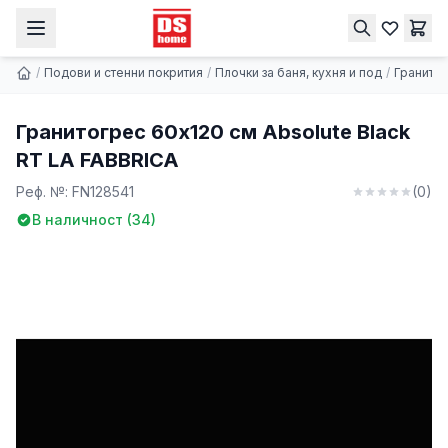
Гранитогрес 60x120 см Absolute Black RT LА FABBRICA
Купи
45.97 € | 89.91 лв.
/
Подови и стенни покрития
/
Плочки за баня, кухня и под
/
Гранито
Гранитогрес 60x120 см Absolute Black
RT LА FABBRICA
Реф. №:
FN128541
(
0
)
В наличност (
34
)