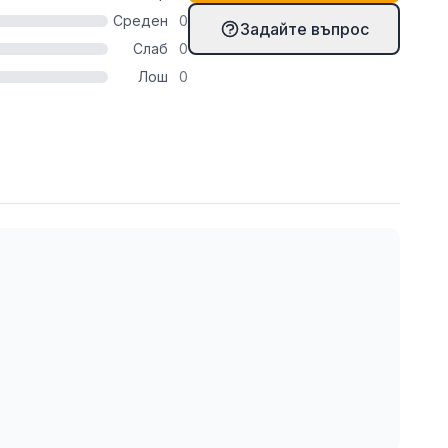
твие с цените и количествата на продукта в
Среден
0
Задайте въпрос
Слаб
0
Лош
0