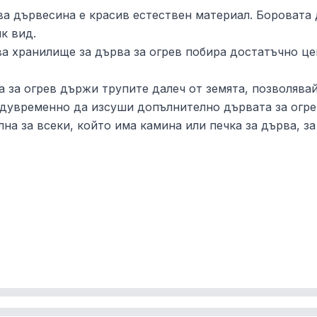
а дървесина е красив естествен материал. Боровата 
к вид.
а хранилище за дърва за огрев побира достатъчно це
 за огрев държи трупите далеч от земята, позволява
дувременно да изсуши допълнително дървата за огре
на за всеки, който има камина или печка за дърва, з
глобяване в кашона за лесно сглобяване.
рия "
Поставки за дърва
".