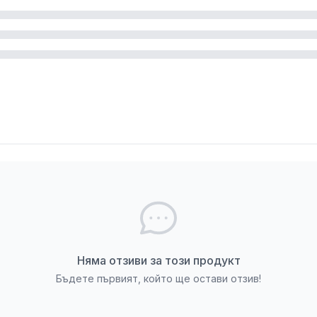
ри пазаруване онлайн. Възможно е да има несъответс
газин ДИ ЕС ХОУМ.
Няма отзиви за този продукт
Бъдете първият, който ще остави отзив!