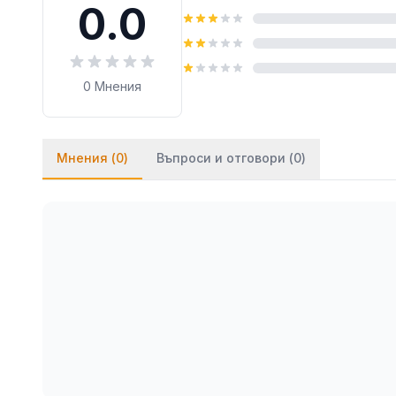
0.0
*Посочената цена за продукта e валидна само п
различните търговски обекти на строителен ма
0
Мнения
Мнения (
0
)
Въпроси и отговори (
0
)