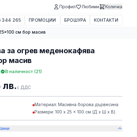
Профил
Любими
Количка
 344 265
ПРОМОЦИИ
БРОШУРА
КОНТАКТИ
25x100 см бор масив
ва за огрев меденокафява
ор масив
|
В наличност (
21
)
 лв.
с ДДС
Материал: Масивна борова дървесина
■
Размери: 100 x 25 x 100 см (Д x Ш x В)
■
зини