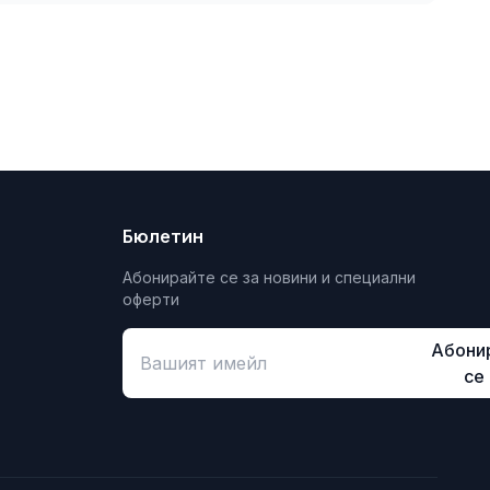
Бюлетин
Абонирайте се за новини и специални
оферти
Абони
се