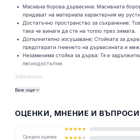
Масивна борова дървесина: Масивната боров
придават на материала характерния му русти
Достатъчно пространство за съхранение: Тов
така че винаги да сте на топло през зимата.
Допълнително изсушаване: Стойката за дърва
предотврати гниенето на дървесината и меж
Незаменима стойка за дърва: Тя е задължител
леснодостъпни.
Забележка:
Всеки продукт се доставя с ръководство за с
Виж още
Цвят: Меденокафяв
Материал: Масивна борова дървесина
ОЦЕНКИ, МНЕНИЕ И ВЪПРОСИ
Размери: 100 x 25 x 100 см (Д x Ш x В)
Разгледайте и другите ни предложения в катего
Средна оценка