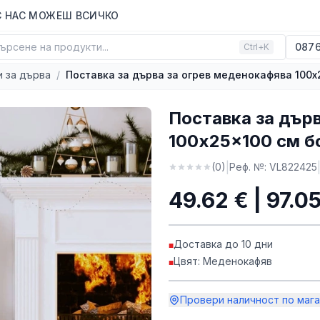
С НАС МОЖЕШ ВСИЧКО
ърсене на продукти...
0876
Ctrl+K
и за дърва
/
Поставка за дърва за огрев меденокафява 100x
Поставка за дър
100x25x100 см б
|
(
0
)
Реф. №:
VL822425
49.62 € | 97.05
Доставка до 10 дни
■
Цвят: Меденокафяв
■
Провери наличност по мага