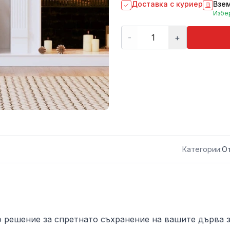
Доставка с куриер
Взем
Избер
-
+
Категории:
О
о решение за спретнато съхранение на вашите дърва з