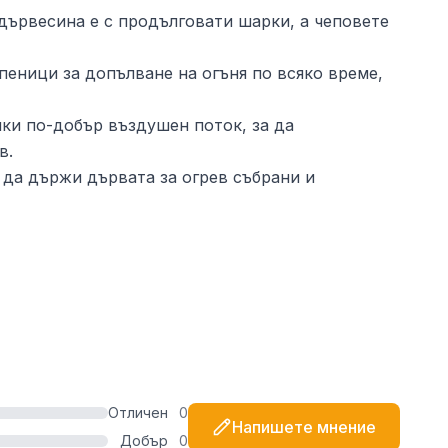
дървесина е с продълговати шарки, а чеповете
пеници за допълване на огъня по всяко време,
йки по-добър въздушен поток, за да
в.
а да държи дървата за огрев събрани и
Отличен
0
Напишете мнение
Добър
0