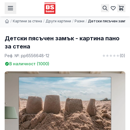
Детски пясъчен замък - картина пано за стена
Купи
9.74 € | 19.05 лв.
/
Картини за стена
/
Други картини
/
Разни
/
Детски пясъчен замък 
Детски пясъчен замък - картина пано
за стена
Реф. №:
pp6556648-12
(
0
)
В наличност (
1000
)