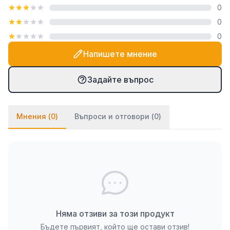
0
посредством закачалка тип "гребен", която е
0
включена в комплекта. При PVC паната частите
0
се монтират на стената посредством
двойнозалепващо се тиксо. Ако ще се монтират
Напишете мнение
върху стена с тапет, препоръчваме да използвате
и няколко капки лепило върху тиксото (всяко
Задайте въпрос
бързозалепящо лепило като капчица, каноконлит
би Ви свършило работа в този случай).
Мнения (
0
)
Въпроси и отговори (
0
)
Няма отзиви за този продукт
Бъдете първият, който ще остави отзив!