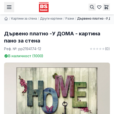
Дървено платно -У ДОМА - картина пано за стена
Купи
9.74 € | 19.05 лв.
/
Картини за стена
/
Други картини
/
Разни
/
Дървено платно -У ДОМ
Дървено платно -У ДОМА - картина
пано за стена
Реф. №:
pp2194174-12
(
0
)
В наличност (
1000
)