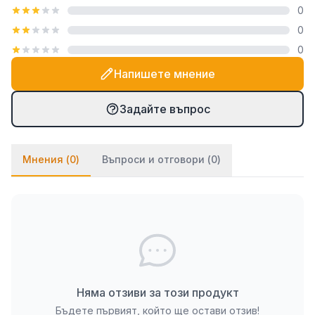
0
посредством закачалка тип "гребен", която е
0
включена в комплекта. При PVC паната частите
0
се монтират на стената посредством
двойнозалепващо се тиксо. Ако ще се монтират
Напишете мнение
върху стена с тапет, препоръчваме да използвате
и няколко капки лепило върху тиксото (всяко
Задайте въпрос
бързозалепящо лепило като капчица, каноконлит
би Ви свършило работа в този случай).
Мнения (
0
)
Въпроси и отговори (
0
)
Няма отзиви за този продукт
Бъдете първият, който ще остави отзив!