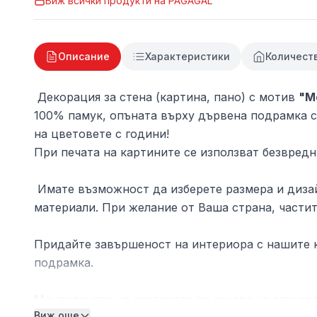
Виж всички продукти на
PAGAGAL
Описание
Характеристики
Количест
Декорация за стена (картина, пано) с мотив
"М
100% памук, опъната върху дървена подрамка с 
на цветовете с години!
При печата на картините се използват безвредн
Имате възможност да изберете размера и дизай
материали. При желание от Ваша страна, частит
Придайте завършеност на интериора с нашите к
подрамка.
Монтирането на картината от канава на стената
Виж още