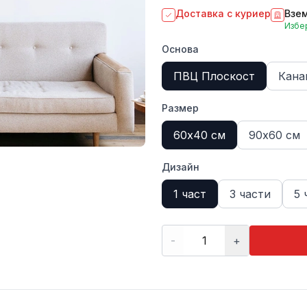
Доставка с куриер
Взем
Избер
Основа
ПВЦ Плоскост
Кана
Размер
60х40 см
90х60 см
Дизайн
1 част
3 части
5 
-
+