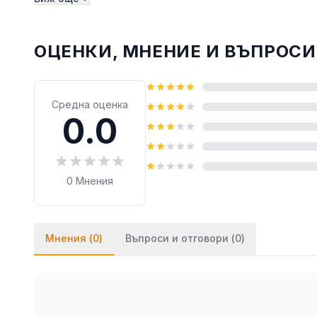
монтират на стената посредством двойнозалепв
лепило върху тиксото (всяко бързозалепящо леп
ОЦЕНКИ, МНЕНИЕ И ВЪПРОСИ
Средна оценка
0.0
0
Мнения
Мнения (
0
)
Въпроси и отговори (
0
)