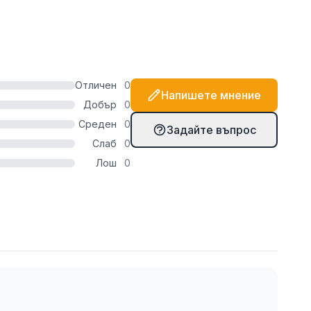
т, препоръчваме да използвате и няколко капки
в този случай).
Отличен
0
Напишете мнение
Добър
0
Среден
0
Задайте въпрос
Слаб
0
Лош
0