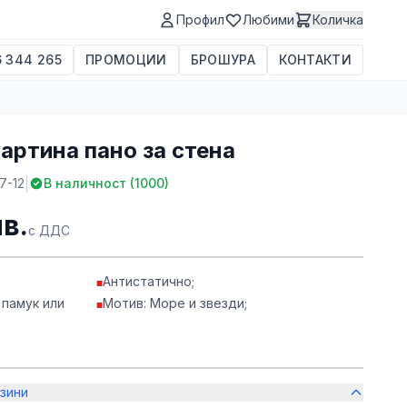
Профил
Любими
Количка
 344 265
ПРОМОЦИИ
БРОШУРА
КОНТАКТИ
картина пано за стена
|
7-12
В наличност (
1000
)
лв.
с ДДС
Антистатично;
■
 памук или
Мотив: Море и звезди;
■
зини