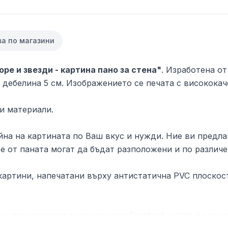
ва по магазини
оре и звезди - картина пано за стена"
. Изработена от
дебелина 5 см. Изображението се печата с висококач
и материали.
на на картината по Ваш вкус и нужди. Ние ви предлаг
е от паната могат да бъдат разположени и по различе
артини, напечатани върху антистатична PVC плоскост
 е посредством закачалка тип "гребен", която е включ