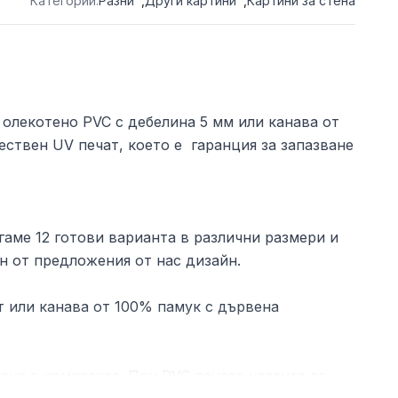
Категории:
Разни
,
Други картини
,
Картини за стена
 олекотено PVC с дебелина 5 мм или канава от
ествен UV печат, което е гаранция за запазване
аме 12 готови варианта в различни размери и
н от предложения от нас дизайн.
 или канава от 100% памук с дървена
ена в комплекта. При PVC паната частите се