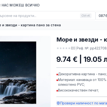
С НАС МОЖЕШ ВСИЧКО
ърсене на продукти...
0876
Ctrl+K
 и звезди - картина пано за стена
Море и звезди - 
|
(
0
)
Реф. №:
pp422708
9.74 € | 19.05 
Декоративна картина - пано;
■
Материал: канаваца от 100%
■
олекотено PVC;
Висококачествен печат;
■
Провери наличност по мага