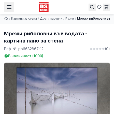
Мрежи риболовни във водата - картина пано за стена
Купи
9.74 € | 19.05 лв.
/
Картини за стена
/
Други картини
/
Разни
/
Мрежи риболовни във в
Мрежи риболовни във водата -
картина пано за стена
Реф. №:
pp6682867-12
(
0
)
В наличност (
1000
)