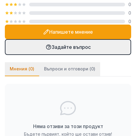
0
посредством закачалка тип "гребен", която е
0
включена в комплекта. При PVC паната частите
0
се монтират на стената посредством
двойнозалепващо се тиксо. Ако ще се монтират
Напишете мнение
върху стена с тапет, препоръчваме да използвате
и няколко капки лепило върху тиксото (всяко
Задайте въпрос
бързозалепящо лепило като капчица, каноконлит
би Ви свършило работа в този случай).
Мнения (
0
)
Въпроси и отговори (
0
)
Няма отзиви за този продукт
Бъдете първият, който ще остави отзив!