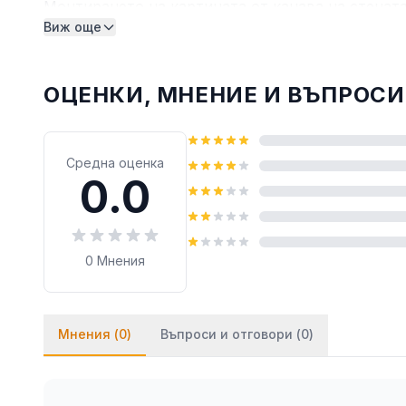
Монтирането на картината от канава на стената
Виж още
монтират на стената посредством двойнозалепв
лепило върху тиксото (всяко бързозалепящо леп
ОЦЕНКИ, МНЕНИЕ И ВЪПРОСИ
Средна оценка
0.0
0
Мнения
Мнения (
0
)
Въпроси и отговори (
0
)