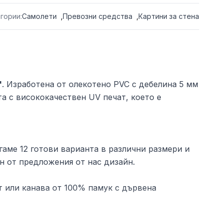
гории:
Самолети
,
Превозни средства
,
Картини за стена
"
. Изработена от олекотено PVC с дебелина 5 мм
та с висококачествен UV печат, което е
аме 12 готови варианта в различни размери и
н от предложения от нас дизайн.
 или канава от 100% памук с дървена