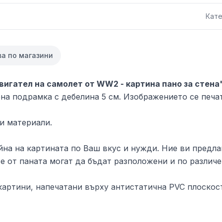
Кате
ва по магазини
вигател на самолет от WW2 - картина пано за стена
на подрамка с дебелина 5 см. Изображението се печа
и материали.
на на картината по Ваш вкус и нужди. Ние ви предлаг
е от паната могат да бъдат разположени и по различе
артини, напечатани върху антистатична PVC плоскост