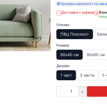
Провери наличност по мага
Доставка с куриер
Взем
Избер
Основа
ПВЦ Плоскост
Кана
Размер
60х40 см
90х60 см
Дизайн
1 част
3 части
5 
-
+