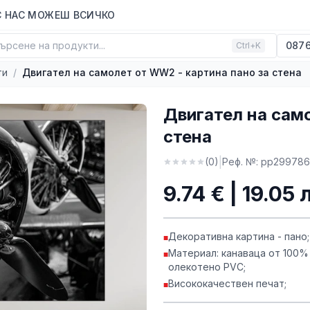
С НАС МОЖЕШ ВСИЧКО
ърсене на продукти...
0876
Ctrl+K
ти
/
Двигател на самолет от WW2 - картина пано за стена
Двигател на сам
стена
|
(
0
)
Реф. №:
pp299786
9.74 € | 19.05 
Декоративна картина - пано;
■
Материал: канаваца от 100%
■
олекотено PVC;
Висококачествен печат;
■