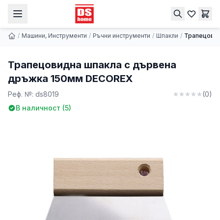
Трапецовидна шпакла с дървена дръжка 150мм DECOREX
Купи
1.79 € | 3.50 лв.
/
Машини, Инструменти
/
Ръчни инструменти
/
Шпакли
/
Трапецовид
Трапецовидна шпакла с дървена
дръжка 150мм DECOREX
Реф. №:
ds8019
(
0
)
В наличност (
5
)