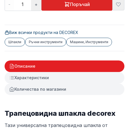
-
+
Поръчай
Виж всички продукти на
DECOREX
Шпакли
Ръчни инструменти
Машини, Инструменти
Описание
Характеристики
Количества по магазини
Трапецовидна шпакла decorex
Тази универсална трапецовидна шпакла от