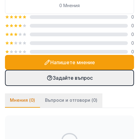
които може да изпълнява. Инструментът е
0
Мнения
идеален за дейности
за мазилка
и
за шпакловка
,
0
като позволява равномерно разпределение на
0
гипсови и циментови смеси върху стени и
тавани. Трапецовидната форма на острието е
0
изключително удобна за работа в ъгли и
0
труднодостъпни зони. Освен за нанасяне на
0
строителни разтвори, шпаклата е подходяща за
Напишете мнение
работа с лепила и
за силикон
, осигурявайки
гладко разстилане на материала по съединенията.
Задайте въпрос
Със своята широчина от 15 см, тя покрива
оптимална площ при всяко движение.
Мнения (
0
)
Въпроси и отговори (
0
)
Ефективност при почистване
Освен за нанасяне на нови слоеве, тази шпакла на
DECOREX е изключително ефективна и като
стъргалка
. Тя е незаменим помощник
за