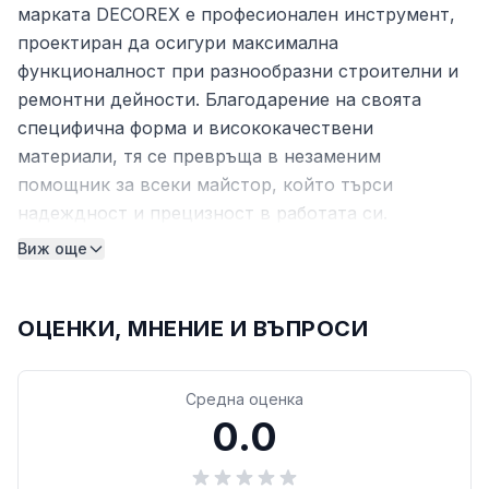
марката DECOREX е професионален инструмент,
проектиран да осигури максимална
функционалност при разнообразни строителни и
ремонтни дейности. Благодарение на своята
специфична форма и висококачествени
материали, тя се превръща в незаменим
помощник за всеки майстор, който търси
надеждност и прецизност в работата си.
Инструментът е отлично балансиран, което
Виж още
позволява продължителна употреба без
прекомерно натоварване на ръката, като
същевременно гарантира перфектни резултати
ОЦЕНКИ, МНЕНИЕ И ВЪПРОСИ
при финалната обработка на повърхностите.
Мултифункционалност и приложение
Средна оценка
0.0
Основното предимство на този модел е неговата
голяма гъвкавост по отношение на задачите,