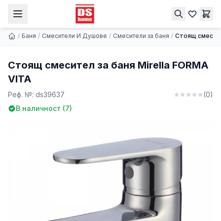
Стоящ смесител за баня Mirella FORMA VITA
Купи
29.60 € | 57.89 лв.
/
Баня
/
Смесители И Душове
/
Смесители за баня
/
Стоящ смесите
Стоящ смесител за баня Mirella FORMA
VITA
Реф. №:
ds39637
(
0
)
В наличност (
7
)