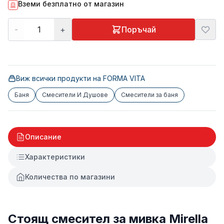
Вземи безплатно от магазин
-
+
Поръчай
Виж всички продукти на
FORMA VITA
Баня
Смесители И Душове
Смесители за баня
Описание
Характеристики
Количества по магазини
Стоящ смесител за мивка Mirella