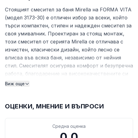
Стоящият смесител за баня Mirella на FORMA VITA
(модел 3173-30) е отличен избор за всеки, който
търси компактен, стилен и надежден смесител за
своя умивалник. Проектиран за стоящ монтаж,
този смесител от серията Mirella се отличава с
изчистен, класически дизайн, който лесно се
вписва във всяка баня, независимо от нейния
стил. Смесителят осигурява комфорт и безупречна
работа, благодарение на висококачествените си
компоненти.
Виж още
Смесителната батерия е изработена от масивен
месинг и е покрита с блестящ хром, което
ОЦЕНКИ, МНЕНИЕ И ВЪПРОСИ
гарантира дълготрайна издръжливост и лесна
поддръжка. С елегантната си визия и
функционалност, подкрепени от 5-годишна
Средна оценка
0.0
гаранция, смесителят Mirella е сигурна и стилна