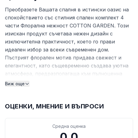
Преобразете Вашата спалня в истински оазис на
спокойствието със стилния спален комплект 4
части Флорална нежност COTTON GARDEN. Този
изискан продукт съчетава нежен дизайн с
изключителна практичност, което го прави
идеален избор за всеки съвременен дом.
Пъстрият флорален мотив придава свежест и
елегантност, като същевременно създава уютна
атмосфера, предразполагаща към пълноценна
почивка и релаксация.
Виж още
Качествени материали и комфорт
Изработката на комплекта залага на прецизен
ОЦЕНКИ, МНЕНИЕ И ВЪПРОСИ
бленд от естествен памук и устойчив полиестер.
Тази комбинация гарантира, че материята е
Средна оценка
едновременно нежна на допир и изключително
0.0
издръжлива във времето. Памукът позволява на