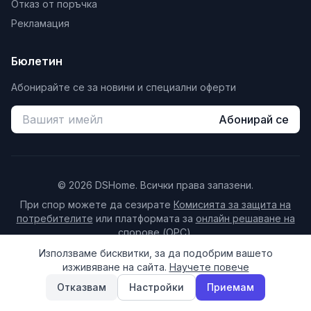
Отказ от поръчка
Рекламация
Бюлетин
Абонирайте се за новини и специални оферти
Абонирай се
© 2026 DSHome. Всички права запазени.
При спор можете да сезирате
Комисията за защита на
потребителите
или платформата за
онлайн решаване на
спорове (ОРС)
.
Право на отказ от договор (14 дни)
Използваме бисквитки, за да подобрим вашето
изживяване на сайта.
Научете повече
Настройки за бисквитки
Отказвам
Настройки
Приемам