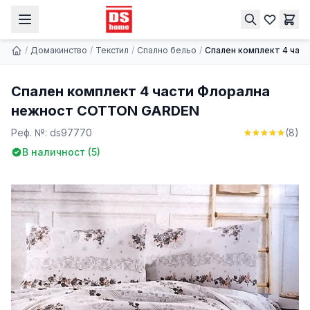
Спален комплект 4 части Флорална нежност COTTON GARDEN
Купи
24.49 € | 47.90 лв.
/
Домакинство
/
Текстил
/
Спално бельо
/
Спален комплект 4 ча
Спален комплект 4 части Флорална
нежност COTTON GARDEN
Реф. №:
ds97770
(
8
)
В наличност (
5
)