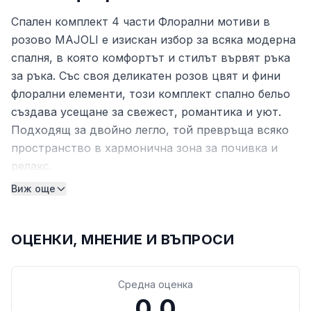
Спален комплект 4 части Флорални мотиви в
розово MAJOLI е изискан избор за всяка модерна
спалня, в която комфортът и стилът вървят ръка
за ръка. Със своя деликатен розов цвят и фини
флорални елементи, този комплект спално бельо
създава усещане за свежест, романтика и уют.
Подходящ за двойно легло, той превръща всяко
пространство в хармонична зона за почивка и
релакс.
Виж още
Качество и комфорт от 100% памук
Изработен от 100% памук Ranforce с плътност
144 TC, комплектът осигурява мекота и отлична
ОЦЕНКИ, МНЕНИЕ И ВЪПРОСИ
дишаемост през всички сезони. Памучната
материя е нежна към кожата, не запарва и
Средна оценка
позволява оптимална циркулация на въздуха,
0.0
което допринася за по-спокоен и пълноценен сън.