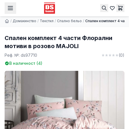
Спален комплект 4 части Флорални мотиви в розово MAJOLI
Купи
34.89 € | 68.24 лв.
/
Домакинство
/
Текстил
/
Спално бельо
/
Спален комплект 4 час
Спален комплект 4 части Флорални
мотиви в розово MAJOLI
Реф. №:
ds97710
(
0
)
В наличност (
4
)