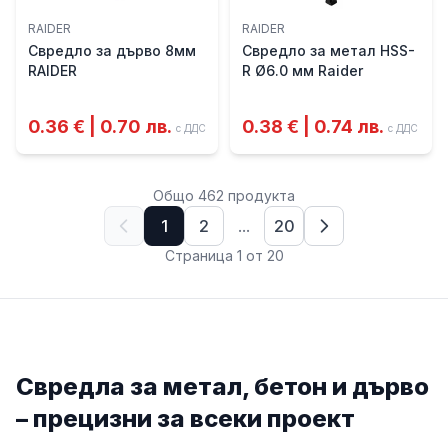
RAIDER
RAIDER
Свредло за дърво 8мм
Свредло за метал HSS-
RAIDER
R Ø6.0 мм Raider
0.36 € | 0.70 лв.
0.38 € | 0.74 лв.
с ДДС
с ДДС
Общо
462
продукт
а
1
2
...
20
Страница
1
от
20
Информация за категория
Свредла
Свредла за метал, бетон и дърво
– прецизни за всеки проект