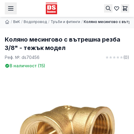
Кoлянo месингово с вътрешна резба 3/8" - тежък модел
Купи
2.25 € | 4.40 лв.
/
ВиК
/
Водопровод
/
Тръби и фитинги
/
Кoлянo месингово с вътре
Кoлянo месингово с вътрешна резба
3/8" - тежък модел
Реф. №:
ds70456
(
0
)
В наличност (
15
)