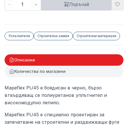
-
+
Поръчай
Уплътнители
Строителна химия
Строителни материали
Описание
Количества по магазини
Mapeflex PU45 е боядисан в черно, бързо
втвърдяващ се полиуретанов уплътнител и
високомодулно лепило.
Mapeflex PU45 е специално проектиран за
запечатване на строителни и раздвижващи фуги