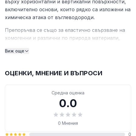
върху хоризонтални и вертикални повърхности,
включително основи, които рядко са изложени на
химическа атака от въглеводороди.
Препоръчва се също за еластично свързване на
хомогенни и различни по природа материали,
често използвани в строителството, както на
Виж още
закрито, така и на открито. Използва се като
заместител или заедно с механични крепежни
елементи.
ОЦЕНКИ, МНЕНИЕ И ВЪПРОСИ
Mapeflex PU45 втвърдява чрез реакция с
атмосферна влажност и неговите специални
Средна оценка
характеристики гарантират дълъг
0.0
експлоатационен живот. Продуктът може да се
използва както на хоризонтални, така и на
вертикални повърхности.
0
Мнения
Консистенцията на продукта е идеална за бързо
0