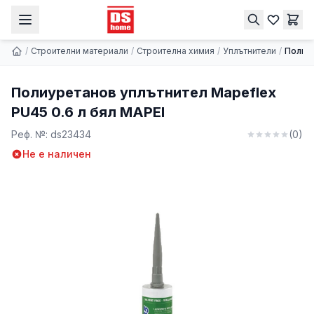
Полиуретанов уплътнител Mapeflex PU45 0.6 л бял MAPEI
Купи
9.84 € | 19.25 лв.
/
Строителни материали
/
Строителна химия
/
Уплътнители
/
Полиур
Полиуретанов уплътнител Mapeflex
PU45 0.6 л бял MAPEI
Реф. №:
ds23434
(
0
)
Не е наличен