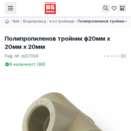
Полипропиленов тройник ф20мм х 20мм х 20мм
Купи
0.23 €
/
ВиК
/
Водопровод
/
в и к тройници
/
Полипропиленов тройник ф2
Полипропиленов тройник ф20мм х
20мм х 20мм
Реф. №:
ds57099
(
0
)
В наличност (
88
)