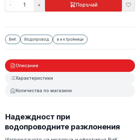
-
+
Поръчай
ВиК
Водопровод
в и к тройници
Описание
Характеристики
Количества по магазини
Надеждност при
водопроводните разклонения
Изграждането на модерна и ефективна ВиК