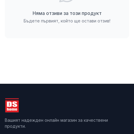
идеален за захранване на радиатори или битово
водоснабдяване.
Няма отзиви за този продукт
Бъдете първият, който ще остави отзив!
Материал: Висококачествен полипропилен
(PPR).
Присъединителен диаметър: ф20 мм за трите
извода.
Температурен диапазон: от -20°С до +110°С.
Метод на свързване: Термична полифузна
заварка (лепене).
Облакти на приложение: Водопроводни и
отоплителни системи.
Брой части: 1 брой PPR тройник.
Приложения и съвети за монтаж
Полипропиленов тройник ф20мм х 20мм х 20мм
Вашият надежден онлайн магазин за качествени
намира широко приложение в жилищни,
продукти.
административни и индустриални сгради. Той е