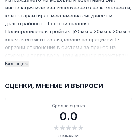
инсталация изисква използването на компоненти,
които гарантират максимална сигурност и
дълготрайност. Професионалният
Полипропиленов тройник ф20мм х 20мм х 20мм е
ключов елемент за създаване на прецизни Т-
образни отклонения в системи за пренос на
студена и топла вода. Този фитинг е проектиран
да осигури безупречно свързване на три тръби с
Виж още
външен диаметър 20 мм, поддържайки
структурната цялост на цялата тръбопроводна
ОЦЕНКИ, МНЕНИЕ И ВЪПРОСИ
мрежа.
Изборът на Полипропиленов тройник ф20мм х
Средна оценка
20мм х 20мм гарантира отлична термична и
0.0
механична устойчивост. Благодарение на
свойствата на PPR материала, този фитинг е
изключително издръжлив на хидравлични удари и
0
Мнения