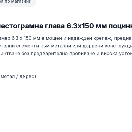
ва по магазини
шестограмна глава 6.3x150 мм поцин
змер 6.3 x 150 мм е мощен и надежден крепеж, предн
метални елементи към метални или дървени конструкц
винтване без предварително пробиване и висока усто
метал / дърво)
ич панели и дебели изолационни слоеве