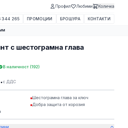
Профил
Любими
Количка
 344 265
ПРОМОЦИИ
БРОШУРА
КОНТАКТИ
0мм
нт с шестограмна глава
В наличност (
192
)
.
с ДДС
Шестограмна глава за ключ
■
Добра защита от корозия
■
а
зини