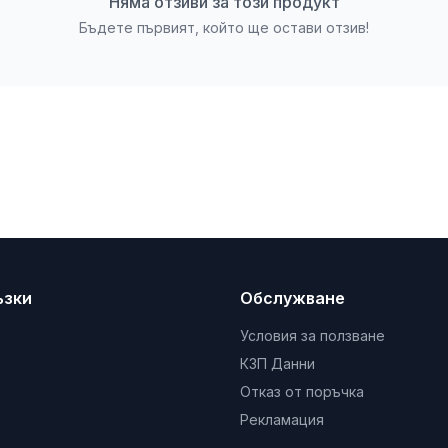
Няма отзиви за този продукт
Бъдете първият, който ще остави отзив!
ъзки
Обслужване
Условия за ползване
КЗП Данни
Отказ от поръчка
Рекламация