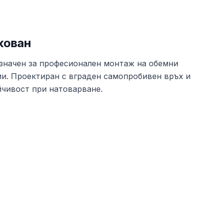
кован
азначен за професионален монтаж на обемни
ии. Проектиран с вграден самопробивен връх и
йчивост при натоварване.