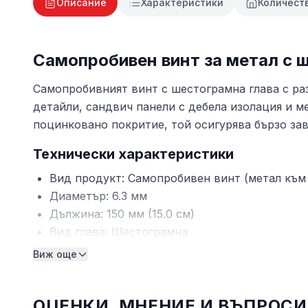
Описание
Характеристики
Количест
Самопробивен винт за метал с 
Самопробивният винт с шестограмна глава с ра
детайли, сандвич панели с дебела изолация и 
поцинковано покритие, той осигурява бързо за
Технически характеристики
Вид продукт: Самопробивен винт (метал към 
Диаметър: 6.3 мм
Дължина: 150 мм (15.0 см)
Вид глава: Шестограмна
Материал: Поцинкована стомана
Виж още
Предназначение: Закрепване на метал, сандв
Предимства
ОЦЕНКИ, МНЕНИЕ И ВЪПРОСИ