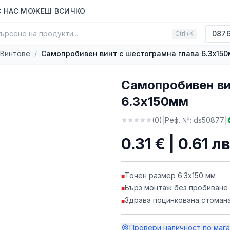
С НАС МОЖЕШ ВСИЧКО
ърсене на продукти...
0876
Ctrl+K
Винтове
/
Самопробивен винт с шестограмна глава 6.3х15
Самопробивен ви
6.3х150мм
|
|
(
0
)
Реф. №:
ds50877
0.31 € | 0.61 лв
Точен размер 6.3х150 мм
■
Бърз монтаж без пробиване
■
Здрава поцинкована стоман
■
Провери наличност по мага