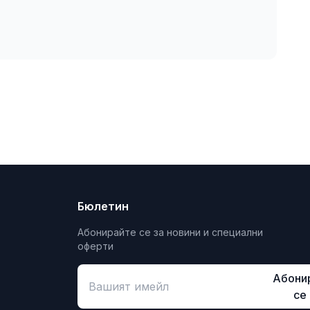
Бюлетин
Абонирайте се за новини и специални
оферти
Абони
се