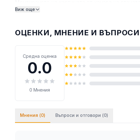
Монтирането на картината от канава на стената
Виж още
монтират на стената посредством двойнозалепв
лепило върху тиксото (всяко бързозалепящо леп
ОЦЕНКИ, МНЕНИЕ И ВЪПРОСИ
Средна оценка
0.0
0
Мнения
Мнения (
0
)
Въпроси и отговори (
0
)