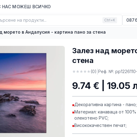
С НАС МОЖЕШ ВСИЧКО
ърсене на продукти...
0876
Ctrl+K
д морето в Андалусия - картина пано за стена
Залез над морето
стена
|
(
0
)
Реф. №:
pp1226110
9.74 € | 19.05 
Декоративна картина - пано;
■
Материал: канаваца от 100%
■
олекотено PVC;
Висококачествен печат;
■