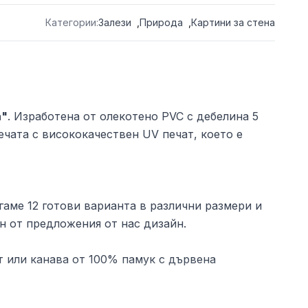
Категории:
Залези
,
Природа
,
Картини за стена
а"
. Изработена от олекотено PVC с дебелина 5
ечата с висококачествен UV печат, което е
аме 12 готови варианта в различни размери и
н от предложения от нас дизайн.
 или канава от 100% памук с дървена