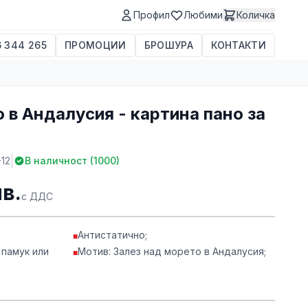
Профил
Любими
Количка
 344 265
ПРОМОЦИИ
БРОШУРА
КОНТАКТИ
 в Андалусия - картина пано за
|
-12
В наличност (
1000
)
лв.
с ДДС
Антистатично;
■
 памук или
Мотив: Залез над морето в Андалусия;
■