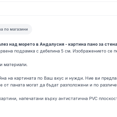
ва по магазини
алез над морето в Андалусия - картина пано за стен
рвена подрамка с дебелина 5 см. Изображението се п
и материали.
на на картината по Ваш вкус и нужди. Ние ви предлаг
е от паната могат да бъдат разположени и по различе
артини, напечатани върху антистатична PVC плоскост