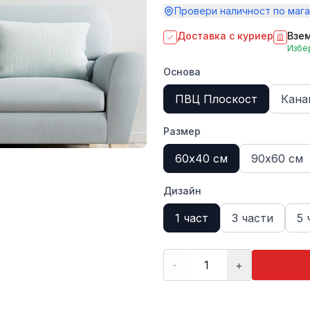
Провери наличност по мага
Доставка с куриер
Взем
Избер
Основа
ПВЦ Плоскост
Кана
Размер
60х40 см
90х60 см
Дизайн
1 част
3 части
5 
-
+