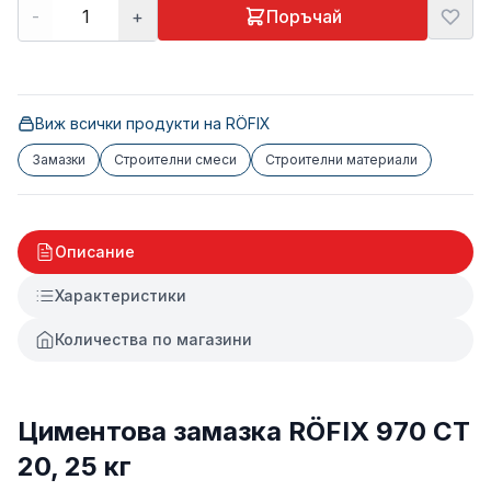
-
+
Поръчай
Виж всички продукти на
RÖFIX
Замазки
Строителни смеси
Строителни материали
Описание
Характеристики
Количества по магазини
Циментова замазка RÖFIX 970 CT
20, 25 кг