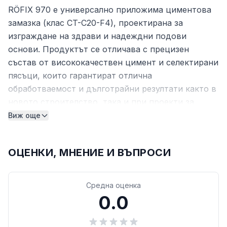
RÖFIX 970 е универсално приложима циментова
замазка (клас CT-C20-F4), проектирана за
изграждане на здрави и надеждни подови
основи. Продуктът се отличава с прецизен
състав от висококачествен цимент и селектирани
пясъци, които гарантират отлична
обработваемост и дълготрайни резултати както в
новото строителство, така и при проекти за
саниране.
Виж още
Технически характеристики
ОЦЕНКИ, МНЕНИЕ И ВЪПРОСИ
Тип:
Циментова замазка
Клас на якост:
CT-C20-F4
Свойства:
Универсална, подходяща за
Средна оценка
машинно изпомпване
0.0
Разфасовка:
25 кг