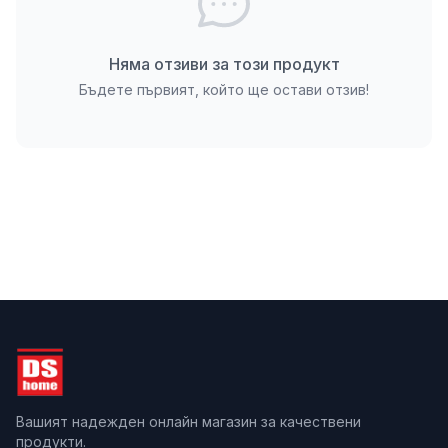
жилищни помещения и мазета до гаражи и
мокри помещения.
Няма отзиви за този продукт
Употреба
Бъдете първият, който ще остави отзив!
Продуктът е оптимизиран за ръчно нанасяне с
мистрия или машинна обработка с помпа за
замазки, което позволява гъвкавост при обекти с
различна големина. Препоръчително е полагането
да се извършва при температура на въздуха и
основата в диапазона от +5°C до +30°C.
Вашият надежден онлайн магазин за качествени
продукти.