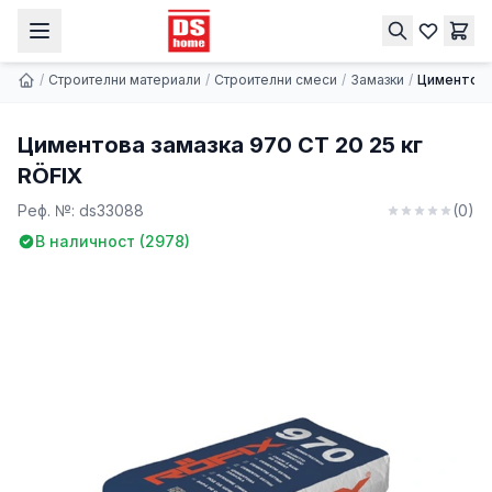
Циментова замазка 970 CT 20 25 кг RÖFIX
Купи
4.33 € | 8.47 лв.
/
Строителни материали
/
Строителни смеси
/
Замазки
/
Циментова 
Циментова замазка 970 CT 20 25 кг
RÖFIX
Реф. №:
ds33088
(
0
)
В наличност (
2978
)