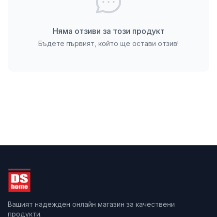
пирон за равно и стабилно закрепване преди
полагане на армиращата мрежа и финишната
мазилка.
Няма отзиви за този продукт
Бъдете първият, който ще остави отзив!
Вашият надежден онлайн магазин за качествени
продукти.