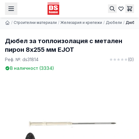
Дюбел за топлоизолация с метален пирон 8x255 мм EJOT
Купи
0.72 € | 1.41 лв.
/
Строителни материали
/
Железария и крепежи
/
Дюбели
/
Дюбел 
Дюбел за топлоизолация с метален
пирон 8x255 мм EJOT
Реф. №:
ds31814
(
0
)
В наличност (
3334
)