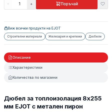
-
+
Поръчай
Виж всички продукти на
EJOT
Строителни материали
Железария и крепежи
Дюбели
Описание
Характеристики
Количества по магазини
Дюбел за топлоизолация 8x255
мм EJOT с метален пирон