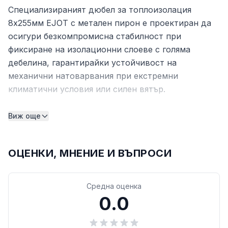
Специализираният дюбел за топлоизолация
8x255мм EJOT с метален пирон е проектиран да
осигури безкомпромисна стабилност при
фиксиране на изолационни слоеве с голяма
дебелина, гарантирайки устойчивост на
механични натоварвания при екстремни
климатични условия или силен вятър.
Технически характеристики
Виж още
Вид продукт: Дюбел за топлоизолация с
метален пирон
ОЦЕНКИ, МНЕНИЕ И ВЪПРОСИ
Марка: EJOT
Диаметър: 8 мм
Дължина: 25.5 см (255 мм)
Средна оценка
Предназначение: Закрепване на минерална
0.0
вата, EPS и XPS към бетон, газобетон и тухла