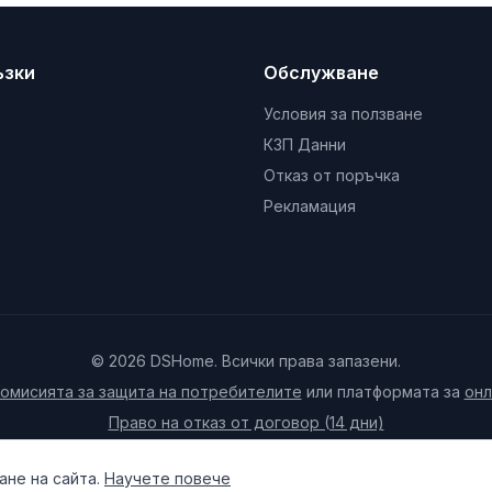
ъзки
Обслужване
Условия за ползване
КЗП Данни
Отказ от поръчка
Рекламация
© 2026 DSHome. Всички права запазени.
омисията за защита на потребителите
или платформата за
онл
Право на отказ от договор (14 дни)
Настройки за бисквитки
не на сайта.
Научете повече