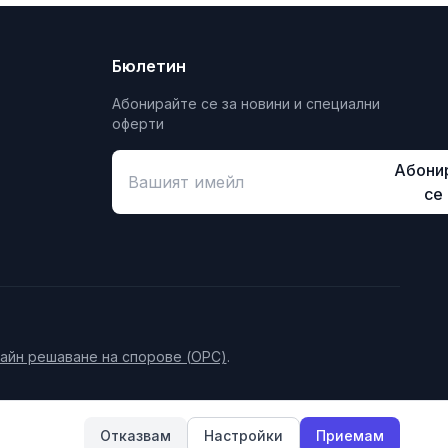
Бюлетин
Абонирайте се за новини и специални
оферти
Абони
се
айн решаване на спорове (ОРС)
.
Отказвам
Настройки
Приемам