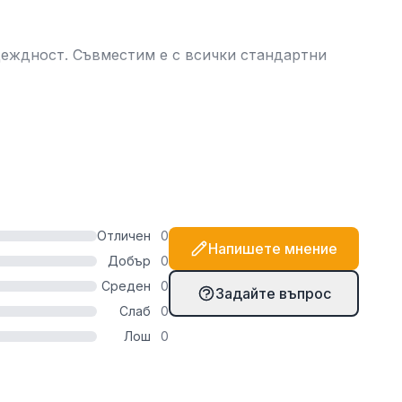
адеждност. Съвместим е с всички стандартни
Отличен
0
Напишете мнение
Добър
0
Среден
0
Задайте въпрос
Слаб
0
Лош
0