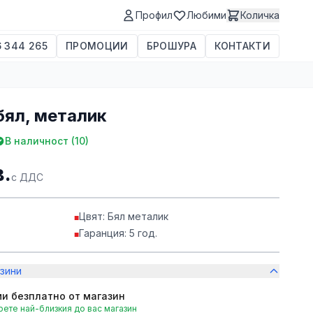
Профил
Любими
Количка
 344 265
ПРОМОЦИИ
БРОШУРА
КОНТАКТИ
бял, металик
В наличност (
10
)
в.
с ДДС
Цвят: Бял металик
■
Гаранция: 5 год.
■
зини
и безплатно от магазин
ете най-близкия до вас магазин