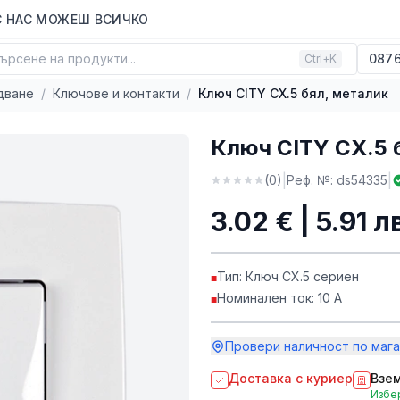
С НАС МОЖЕШ ВСИЧКО
ърсене на продукти...
0876
Ctrl+K
дване
/
Ключове и контакти
/
Ключ CITY СХ.5 бял, металик
Ключ CITY СХ.5 
|
|
(
0
)
Реф. №:
ds54335
3.02 € | 5.91 л
Тип: Ключ СХ.5 сериен
■
Номинален ток: 10 A
■
Провери наличност по мага
Доставка с куриер
Взем
Избер